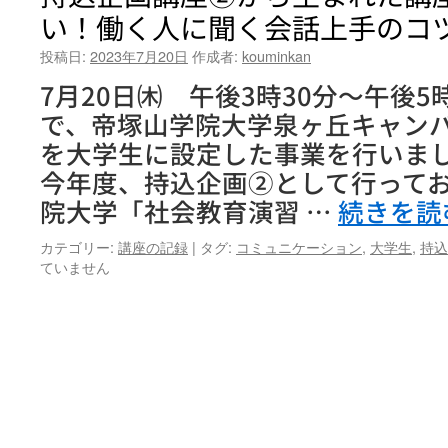
い！働く人に聞く会話上手のコ
投稿日:
2023年7月20日
作成者:
kouminkan
7月20日㈭ 午後3時30分～午後5
で、帝塚山学院大学泉ヶ丘キャン
を大学生に設定した事業を行いまし
今年度、持込企画②として行って
院大学「社会教育演習 …
続きを読
カテゴリー:
講座の記録
|
タグ:
コミュニケーション
,
大学生
,
持込
ていません