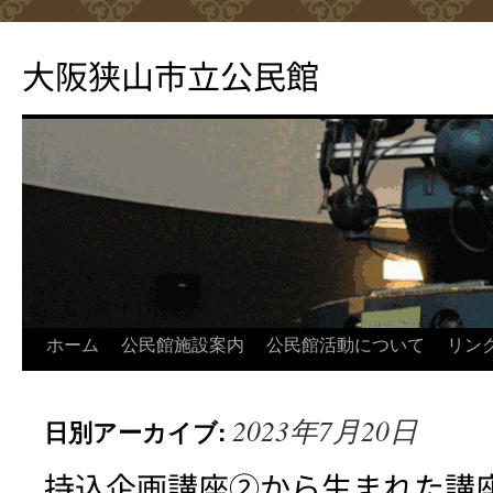
コ
ン
大阪狭山市立公民館
テ
ン
ツ
へ
ス
キ
ッ
プ
ホーム
公民館施設案内
公民館活動について
リン
2023年7月20日
日別アーカイブ:
持込企画講座②から生まれた講