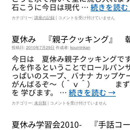
コ
石こうに今日は現代 …
続きを読む
ー
ス』
夏
カテゴリー:
講座の記録
|
コメントを受け付けていません
第
休
3
み
回
学
夏休み 『親子クッキング』 
は
習
会
投稿日:
2010年7月29日
作成者:
kouminkan
『作
今日は 夏休み親子クッキングです
っ
て
んを作るということでロールパン
遊
っぱいのスープ、バナナ カップ
ぼ
う！
がんばるぞ～（＾ｖ＾） まず
ど
を 学びます。 …
続きを読む
→
ろ
め
夏
カテゴリー:
未分類
|
コメントを受け付けていません
ん
休
こ』
み
は
『親
夏休み学習会2010- 『手話コ
子