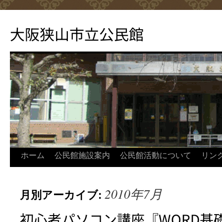
コ
ン
大阪狭山市立公民館
テ
ン
ツ
へ
ス
キ
ッ
プ
ホーム
公民館施設案内
公民館活動について
リン
2010年7月
月別アーカイブ:
初心者パソコン講座『WORD基