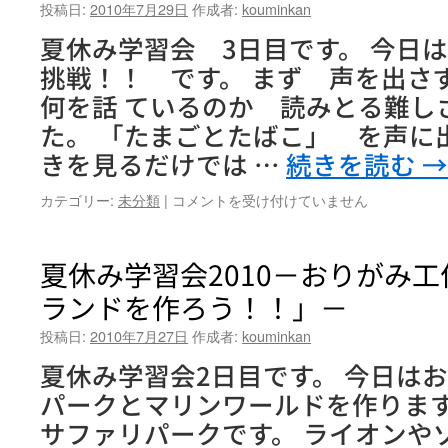
ク
投稿日:
2010年7月29日
作成者:
kouminkan
ッ
夏休み学習会 3日目です。 今日
キ
ン
挑戦！！ です。 まず 声を出さ
グ』
何を話 ているのか 読みとる難し
朝
ご
た。 「たまごとたばこ」 を声に
は
きを見るだけでは …
続きを読む
→
ん
編
夏
カテゴリー:
未分類
|
コメントを受け付けていません
は
休
み
学
夏休み学習会2010－おりがみ
習
ランドを作ろう！！」－
会
2010-
投稿日:
2010年7月27日
作成者:
kouminkan
『手
話
夏休み学習会2日目です。 今日は
コ
パークとマリンワールドを作ります
ー
ラ
サファリパークです。 ライオンや
ス