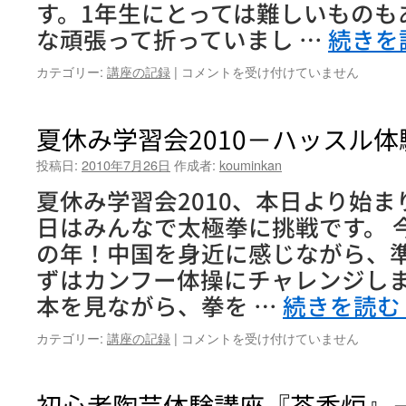
す。1年生にとっては難しいものも
に
挑
な頑張って折っていまし …
続きを
戦！！』
は
夏
カテゴリー:
講座の記録
|
コメントを受け付けていません
休
み
学
夏休み学習会2010－ハッスル
習
会
投稿日:
2010年7月26日
作成者:
kouminkan
2010
夏休み学習会2010、本日より始ま
－
お
日はみんなで太極拳に挑戦です。 
り
の年！中国を身近に感じながら、
が
み
ずはカンフー体操にチャレンジしま
工
本を見ながら、拳を …
続きを読む
作
「夢
夏
カテゴリー:
講座の記録
|
コメントを受け付けていません
の
休
パ
み
ノ
学
初心者陶芸体験講座『茶香炉』
ラ