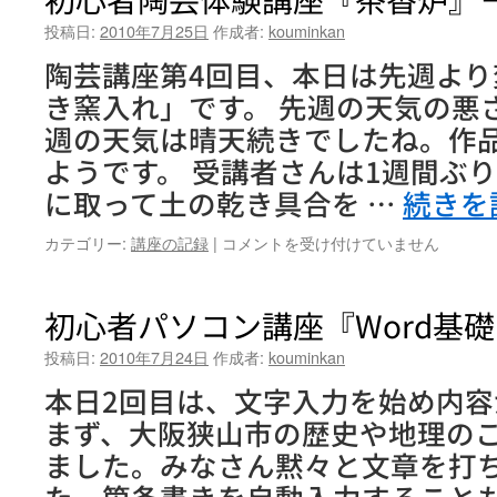
習
マ
会
投稿日:
2010年7月25日
作成者:
kouminkan
ラ
2010
ン
陶芸講座第4回目、本日は先週よ
－
ド
ハ
き窯入れ」です。 先週の天気の悪
を
ッ
作
週の天気は晴天続きでしたね。作
ス
ろ
ル
ようです。 受講者さんは1週間ぶ
う！！」
体
－
に取って土の乾き具合を …
続きを
験
は
太
初
カテゴリー:
講座の記録
|
コメントを受け付けていません
極
心
拳
者
－
陶
初心者パソコン講座『Word基
は
芸
体
投稿日:
2010年7月24日
作成者:
kouminkan
験
本日2回目は、文字入力を始め内
講
座
まず、大阪狭山市の歴史や地理の
『茶
ました。みなさん黙々と文章を打
香
炉』
た。箇条書きを自動入力するこ