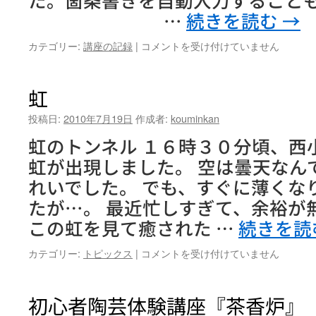
－
…
続きを読む
→
第
4
初
カテゴリー:
講座の記録
|
コメントを受け付けていません
回
心
－
者
は
パ
虹
ソ
コ
投稿日:
2010年7月19日
作成者:
kouminkan
ン
虹のトンネル １６時３０分頃、西
講
座
虹が出現しました。 空は曇天なん
『Word
れいでした。 でも、すぐに薄くな
基
礎
たが…。 最近忙しすぎて、余裕が
コ
この虹を見て癒された …
続きを読
ー
ス』
虹
カテゴリー:
トピックス
|
コメントを受け付けていません
第
は
2
回
初心者陶芸体験講座『茶香炉』
は