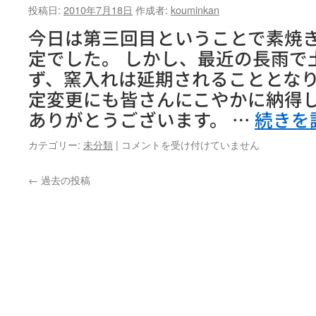
投稿日:
2010年7月18日
作成者:
kouminkan
今日は第三回目ということで素焼
定でした。 しかし、最近の長雨で
ず、窯入れは延期されることとなり
定変更にも皆さんにこやかに納得
ありがとうございます。 …
続きを
初
カテゴリー:
未分類
|
コメントを受け付けていません
心
者
←
過去の投稿
陶
芸
体
験
講
座
『茶
香
炉』
第