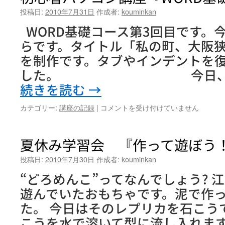
投稿日:
2010年7月31日
作成者:
kouminkan
WORD基礎コース第3回目です。
らです。タイトル「私の町、大阪
を制作です。タブやインデントを
した。 今日、特に学
続きを読む
→
初
カテゴリー:
講座の記録
|
コメントを受け付けていません
心
者
パ
夏休み学習会 『作って遊ぼう
ソ
コ
投稿日:
2010年7月30日
作成者:
kouminkan
ン
“どろめんこ”ってなんでしょう? 
講
座
遊んでいたおもちゃです。泥で作
『WORD
た。 今日はそのレプリカを石こう
基
礎
こうを水で溶いて型に流し入れます