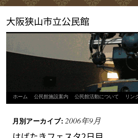
コ
ン
大阪狭山市立公民館
テ
ン
ツ
へ
ス
キ
ッ
プ
ホーム
公民館施設案内
公民館活動について
リン
2006年9月
月別アーカイブ:
はばたきフェスタ2日目