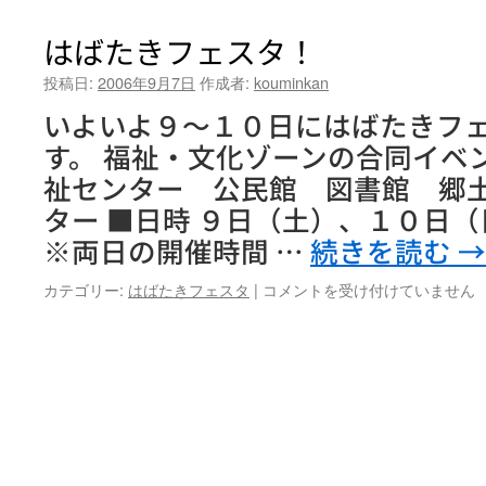
た
き
はばたきフェスタ！
フ
ェ
投稿日:
2006年9月7日
作成者:
kouminkan
ス
いよいよ９～１０日にはばたきフ
タ
一
す。 福祉・文化ゾーンの合同イベン
日
祉センター 公民館 図書館 郷
目！
は
ター ■日時 ９日（土）、１０日
※両日の開催時間 …
続きを読む
→
は
カテゴリー:
はばたきフェスタ
|
コメントを受け付けていません
ば
た
き
フ
ェ
ス
タ！
は