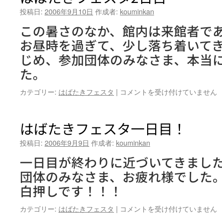
投稿日:
2006年9月10日
作成者:
kouminkan
この暑さのなか、館内は来館者で
お昼時を過ぎて、少し落ち着いて
じめ、参加団体のみなさま、本当
た。
は
カテゴリー:
はばたきフェスタ
|
コメントを受け付けていません
ば
た
き
はばたきフェスタ一日目！
フ
ェ
投稿日:
2006年9月9日
作成者:
kouminkan
ス
一日目が終わりに近づいてきました
タ
2
団体のみなさま、お疲れ様でした。
日
白押しです！！！
目
は
は
カテゴリー:
はばたきフェスタ
|
コメントを受け付けていません
ば