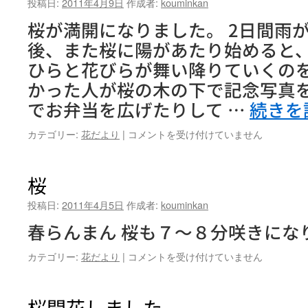
投稿日:
2011年4月9日
作成者:
kouminkan
桜が満開になりました。 2日間雨
後、また桜に陽があたり始めると、
ひらと花びらが舞い降りていくのを
かった人が桜の木の下で記念写真
でお弁当を広げたりして …
続きを
桜
カテゴリー:
花だより
|
コメントを受け付けていません
満
開
は
桜
投稿日:
2011年4月5日
作成者:
kouminkan
春らんまん 桜も７～８分咲きにな
桜
カテゴリー:
花だより
|
コメントを受け付けていません
は
桜開花しました