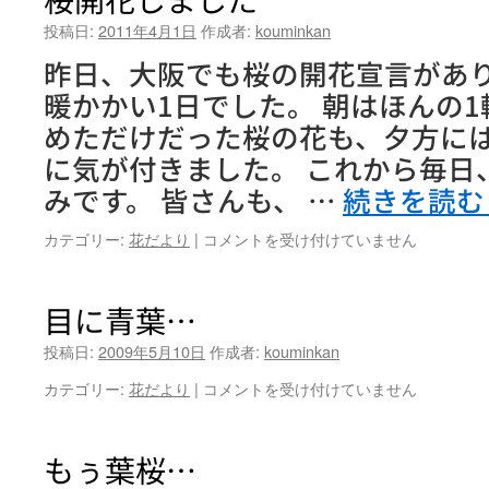
投稿日:
2011年4月1日
作成者:
kouminkan
昨日、大阪でも桜の開花宣言があり
暖かかい1日でした。 朝はほんの1
めただけだった桜の花も、夕方に
に気が付きました。 これから毎日
みです。 皆さんも、 …
続きを読
桜
カテゴリー:
花だより
|
コメントを受け付けていません
開
花
し
目に青葉…
ま
し
投稿日:
2009年5月10日
作成者:
kouminkan
た
目
カテゴリー:
花だより
|
コメントを受け付けていません
は
に
青
葉…
もぅ葉桜…
は