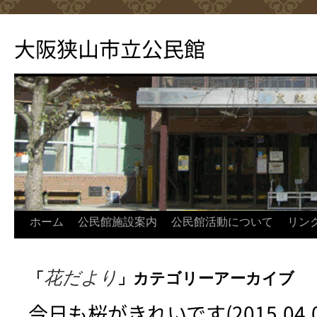
コ
ン
大阪狭山市立公民館
テ
ン
ツ
へ
ス
キ
ッ
プ
ホーム
公民館施設案内
公民館活動について
リン
花だより
「
」カテゴリーアーカイブ
今日も桜がきれいです(2015.04.0