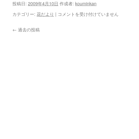
投稿日:
2009年4月10日
作成者:
kouminkan
も
カテゴリー:
花だより
|
コメントを受け付けていません
ぅ
葉
←
過去の投稿
桜…
は