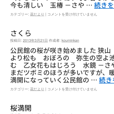
今も清しい 玉椿 －さや …
続き
ま
し
さ
カテゴリー:
花だより
|
コメントを受け付けていません
た。
く
は
ら
は
さくら
投稿日:
2013年3月21日
作成者:
kouminkan
公民館の桜が咲き始めました 狭山
より松も おぼろの 弥生の空よ
む 乙女花もはじろう 水鏡 －さ
まだツボミのほうが多いですが、
満開になっていく公民館の …
続き
さ
カテゴリー:
花だより
|
コメントを受け付けていません
く
ら
は
桜満開