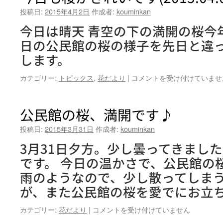
投稿日:
2015年4月2日
作成者:
kouminkan
今日は晴天 青空の下の満開の桜今
日の公民館の桜の様子を先日と違
します。
今
カテゴリー:
トピックス
,
花だより
|
コメントを受け付けていませ
日
も
桜
公民館の桜、満開です♪
が
き
投稿日:
2015年3月31日
作成者:
kouminkan
れ
3月31日夕方。少し曇ってきまし
い
で
です。 今日の温かさで、公民館の
す
雨のようなので、少し散ってしま
(2015.04.02)
は
が、また公民館の桜を愛でにお立
公
カテゴリー:
花だより
|
コメントを受け付けていません
民