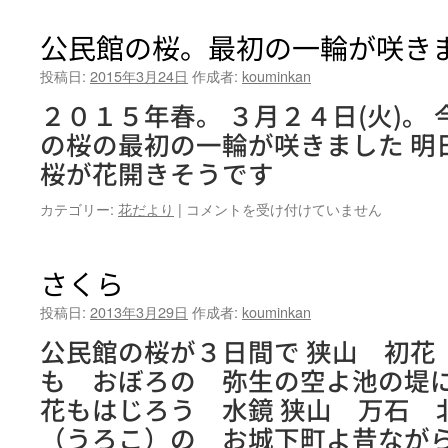
館
の
公民館の桜。最初の一輪が咲き
桜、
満
投稿日:
2015年3月24日
作成者:
kouminkan
開
２０１５年春。 ３月２４日(火)。
で
す
の桜の最初の一輪が咲きました 明
♪
桜が花開きそうです
は
公
カテゴリー:
花だより
|
コメントを受け付けていません
民
館
の
さくら
桜。
最
投稿日:
2013年3月29日
作成者:
kouminkan
初
公民館の桜が３日間で 狭山 初花
の
一
も おぼろの 弥生の空よ池の堤
輪
花もはじろう 水鏡 狭山 万石 
が
咲
（うろこ）の お城下町よ昔なが
き