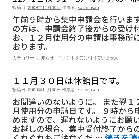
投稿日:
2009年11月30日
作成者:
kouminkan
午前９時から集中申請会を行います
の方は、申請会終了後からの受け付
お、１２月使用分の申請は事務所
おります。
12
カテゴリー:
お知らせ
|
コメントを受け付けていません
月
1
日
１１月３０日は休館日です。
よ
り
投稿日:
2009年11月30日
作成者:
kouminkan
1
お間違いのないように。 また翌１
～
3
月使用分の申請日です。 ９時から
月
めますので、遅れないようにお願い
使
用
お越しの場合、集中受付終了から
分
くれぐれもご注意くだ …
続きを読
の