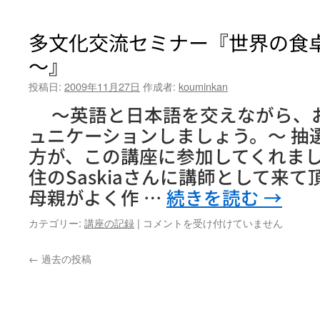
少
年
セ
多文化交流セミナー『世界の食
ミ
～』
ナ
ー
投稿日:
2009年11月27日
作成者:
kouminkan
「表
現
～英語と日本語を交えながら、
倶
ュニケーションしましょう。～ 抽
楽
部
方が、この講座に参加してくれまし
う
住のSaskiaさんに講師として来
ど
ぃ」
母親がよく作 …
続きを読む
→
@
生
多
カテゴリー:
講座の記録
|
コメントを受け付けていません
駒
文
市
化
←
過去の投稿
中
交
央
流
公
セ
民
ミ
館