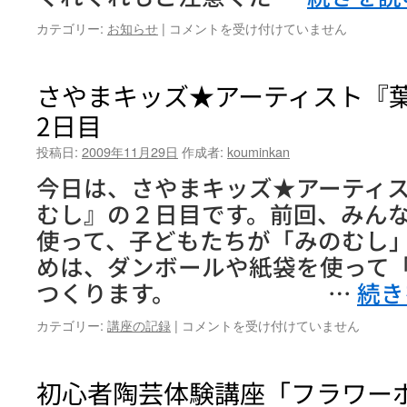
申
１
カテゴリー:
お知らせ
|
コメントを受け付けていません
請
１
を
月
受
３
さやまキッズ★アーティスト『
け
０
付
2日目
日
け
は
ま
投稿日:
2009年11月29日
作成者:
kouminkan
休
す。
館
は
今日は、さやまキッズ★アーティ
日
むし』の２日目です。前回、みん
で
す。
使って、子どもたちが「みのむし」
は
めは、ダンボールや紙袋を使って
つくります。 …
続き
さ
カテゴリー:
講座の記録
|
コメントを受け付けていません
や
ま
キ
初心者陶芸体験講座「フラワー
ッ