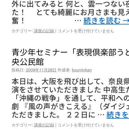
外に出てみると 何と、雲一つない
た！ とても綺麗にお月さまも見
奮！ …
続きを読む
月
カテゴリー:
講座の記録
|
コメントを受け付けていません
の
観
測
青少年セミナー「表現倶楽部う
会
央公民館
は
投稿日:
2009年11月28日
作成者:
kouminkan
本日は、大阪を飛び出して、奈良
演をさせていただきました 中高生
「沖縄の戦争」を通して、平和へ
劇 『風の声がきこえる』（ダイジ
ただきました。 ２２日に …
続き
青
カテゴリー:
講座の記録
|
コメントを受け付けていません