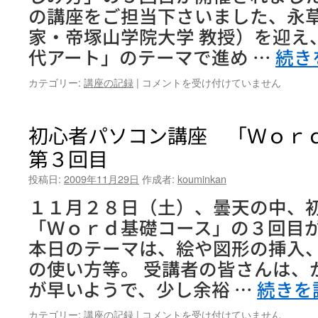
ワ
の講座をご担当下さいました、永
ー
家・帝塚山学院大学 教授）を迎え
ポ
ッ
代アート」のテーマで進め …
続き
ト」
～
成
カテゴリー:
講座の記録
|
コメントを受け付けていません
最
人
終
大
日
学
初心者パソコン講座 「Ｗｏ
～
講
は
第３回目
座
「現
投稿日:
2009年11月29日
作成者:
kouminkan
代
ア
１１月２８日（土）、曇天の中、
ー
「Ｗｏｒｄ基礎コース」の３回目が
ト
の
本日のテーマは、絵や図形の挿入
楽
の使い方等。 受講者の皆さんは、
し
み
が早いようで、少し余裕 …
続きを
方」
第
初
カテゴリー:
講座の記録
|
コメントを受け付けていません