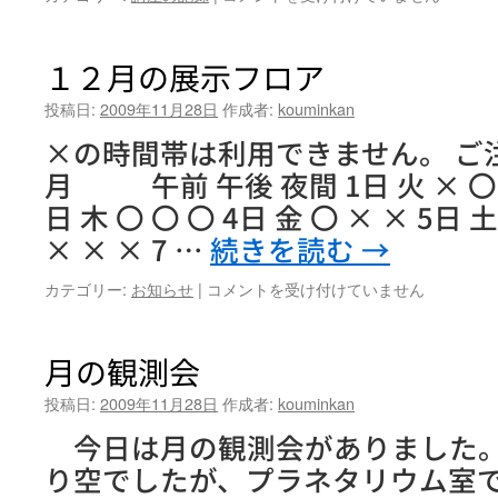
５
心
回
者
は
パ
１２月の展示フロア
ソ
コ
投稿日:
2009年11月28日
作成者:
kouminkan
ン
×の時間帯は利用できません。 ご
講
座
月 午前 午後 夜間 1日 火 × 〇 〇
「Ｗ
日 木 〇 〇 〇 4日 金 〇 × × 5日
ｏ
ｒ
× × × 7 …
続きを読む
→
ｄ
基
１
カテゴリー:
お知らせ
|
コメントを受け付けていません
礎
２
コ
月
ー
の
月の観測会
ス」
展
第
示
投稿日:
2009年11月28日
作成者:
kouminkan
３
フ
今日は月の観測会がありました
回
ロ
目
ア
り空でしたが、プラネタリウム室
は
は