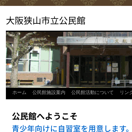
コ
ン
大阪狭山市立公民館
テ
ン
ツ
へ
ス
キ
ッ
プ
ホーム
公民館施設案内
公民館活動について
リン
公民館へようこそ
青少年向けに自習室を用意します