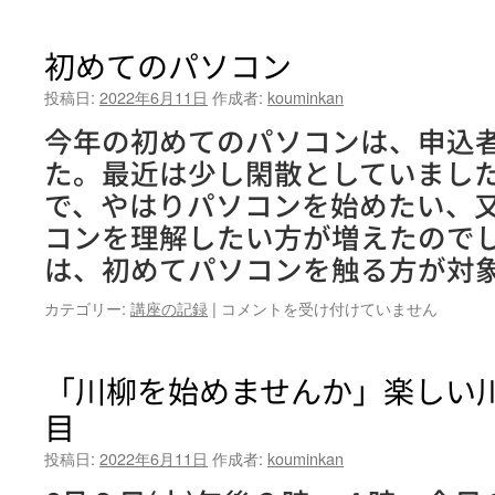
と
な
の
初めてのパソコン
寺
子
投稿日:
2022年6月11日
作成者:
kouminkan
屋
今年の初めてのパソコンは、申込
in
公
た。最近は少し閑散としていまし
民
で、やはりパソコンを始めたい、
館
『ま
コンを理解したい方が増えたので
ち
は、初めてパソコンを触る方が対象
の
フ
初
カテゴリー:
講座の記録
|
コメントを受け付けていません
ァ
め
シ
て
リ
の
「川柳を始めませんか」楽しい
テ
パ
ー
目
ソ
タ
コ
ー
投稿日:
2022年6月11日
作成者:
kouminkan
ン
養
は
成