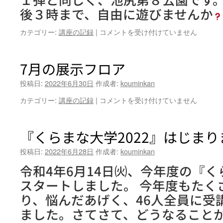
い
後３時まで、自由に遊びませんか
川
柳
さ
カテゴリー:
講座の記録
|
コメントを受け付けていません
講
や
座
ま
第
プ
7月の展示フロア
５
レ
回
ー
投稿日:
2022年6月30日
作成者:
kouminkan
目
パ
は
7
カテゴリー:
講座の記録
|
コメントを受け付けていません
ー
月
ク
の
第
展
２
『くらまな大学2022』はじま
示
弾
フ
は
投稿日:
2022年6月28日
作成者:
kouminkan
ロ
令和4年6月14日㈫、今年度の『く
ア
は
スタートしました。 今年度もたく
り、悩んだあげく、46人全員に受
ました。さてさて、どうなること