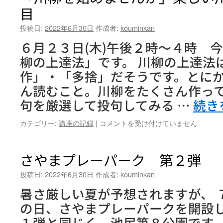
目
投稿日:
2022年6月30日
作成者:
kouminkan
６月２３日(木)午後２時～４時 
柳の上達法」です。 川柳の上達法
作」・「多捨」だそうです。とに
ん読むこと。川柳をたくさん作っ
句を厳選して投句してみる …
続き
「川
カテゴリー:
講座の記録
|
コメントを受け付けていません
柳
を
始
さやまプレーパーク 第２弾
め
ま
投稿日:
2022年6月30日
作成者:
kouminkan
せ
暑さ厳しい夏が予想されますが、 
ん
か」
の日、さやまプレーパークを開設し
楽
１弾と同じく、池尻第８公園です。
し