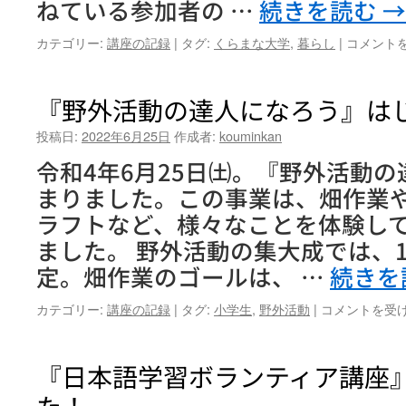
ねている参加者の …
続きを読む
→
『く
カテゴリー:
講座の記録
|
タグ:
くらまな大学
,
暮らし
|
コメント
ら
ま
な
『野外活動の達人になろう』は
大
学
投稿日:
2022年6月25日
作成者:
kouminkan
2022』
令和4年6月25日㈯。『野外活動
は
じ
まりました。この事業は、畑作業
ま
ラフトなど、様々なことを体験し
り
ま
ました。 野外活動の集大成では、
し
定。畑作業のゴールは、 …
続きを
た
♪
『野
カテゴリー:
講座の記録
|
タグ:
小学生
,
野外活動
|
コメントを受
は
外
活
動
『日本語学習ボランティア講座
の
た！
達