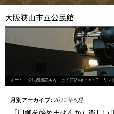
コ
ン
大阪狭山市立公民館
テ
ン
ツ
へ
ス
キ
ッ
プ
ホーム
公民館施設案内
公民館活動について
リン
2022年6月
月別アーカイブ:
「川柳を始めませんか」楽しい