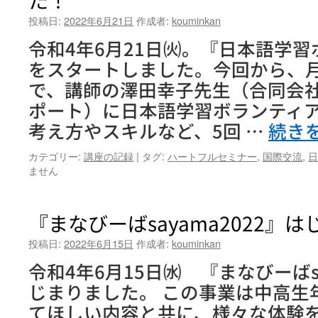
人
投稿日:
2022年6月21日
作成者:
kouminkan
に
な
令和4年6月21日㈫。『日本語学
ろ
をスタートしました。今回から、月
う』
は
で、講師の澤田幸子先生（合同会
じ
ポート）に日本語学習ボランティ
ま
り
考え方やスキルなど、5回 …
続き
ま
し
カテゴリー:
講座の記録
|
タグ:
ハートフルセミナー
,
国際交流
,
日
た
ません
♪
は
『まなびーばsayama2022』
投稿日:
2022年6月15日
作成者:
kouminkan
令和4年6月15日㈬ 『まなびーばsa
じまりました。 この事業は中高生
てほしい内容と共に、様々な体験