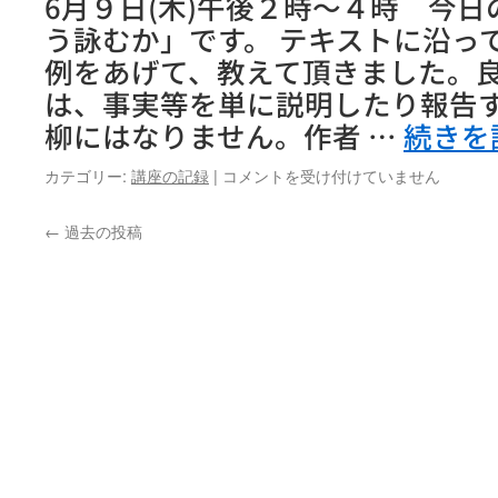
6月９日(木)午後２時～４時 今
講
う詠むか」です。 テキストに沿っ
座』
例をあげて、教えて頂きました。
実
施
は、事実等を単に説明したり報告
し
柳にはなりません。作者 …
続きを
ま
し
た。
「川
カテゴリー:
講座の記録
|
コメントを受け付けていません
は
柳
を
←
過去の投稿
始
め
ま
せ
ん
か」
楽
し
い
川
柳
講