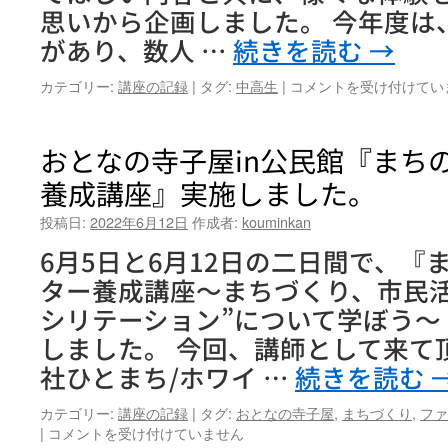
思いから企画しました。 今年度は
があり、数人 …
続きを読む
→
『ま
カテゴリー:
講座の記録
|
タグ:
中高生
|
コメントを受け付けてい
な
び
ー
おとなの寺子屋in公民館『まち
ば
養成講座』実施しました。
sayama2022』
は
投稿日:
2022年6月12日
作成者:
kouminkan
じ
ま
6月5日と6月12日の二日間で、『
り
ター養成講座～まちづくり、市民活
ま
し
シリテーション”について学ぼう～
た！
しました。 今回、講師として来て
は
社ひとまち/ホワイ …
続きを読む
カテゴリー:
講座の記録
|
タグ:
おとなの寺子屋
,
まちづくり
,
ファ
お
|
コメントを受け付けていません