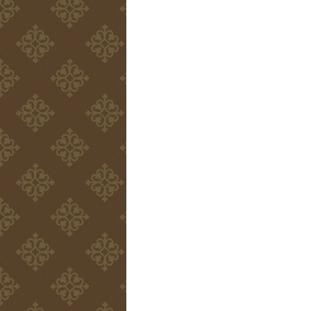
し
い
ま
ど
し
う
た！
ぶ
は
つ
を
つ
く
ろ
う！」
は