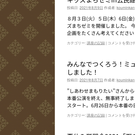
会
投稿日:
2021年8月9日
作成者:
kouminkan
2021「作
っ
８月３日(火）５日(木）6日(
て
ズまちゼミを開催しました。 
♪
企画をたくさん考えてください
叩
い
キ
カテゴリー:
講座の記録
|
コメントを受け
て
ッ
♪
ズ
み
ま
ん
みんなでつくろう！ミ
ち
な
ゼ
しました！
ミ
ミ
ュ
投稿日:
2021年8月7日
作成者:
kouminkan
in
ー
公
ジ
”しあわせまもりたい”さんか
民
シ
館
本番公演を終え、無事終了しま
ャ
は
ン」
スタート。6月26日から本番の
は
み
カテゴリー:
講座の記録
|
コメントを受け
ん
な
で