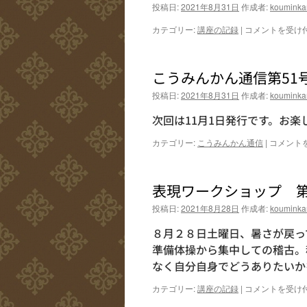
投稿日:
2021年8月31日
作成者:
kouminka
9
カテゴリー:
講座の記録
|
コメントを受け
月
の
展
こうみんかん通信第51
示
フ
投稿日:
2021年8月31日
作成者:
kouminka
ロ
ア
次回は11月1日発行です。お楽
は
こ
カテゴリー:
こうみんかん通信
|
コメント
う
み
ん
表現ワークショップ 
か
ん
投稿日:
2021年8月28日
作成者:
kouminka
通
信
８月２８日土曜日、暑さが戻っ
第
準備体操から集中しての稽古。
51
なく自分自身でどうありたいか
号
発
表
カテゴリー:
講座の記録
|
コメントを受け
行
現
し