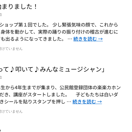
始まりました！
n
ショップ第１回でした。 少し緊張気味の顔で、これから
 身体を動かして、実際の踊りの振り付けの稽古が進むに
声も出るようになってきました。 …
続きを読む
→
付けていません
作って♪叩いて♪みんなミュージシャン」
n
年生から4年生までが集まり、公民館登録団体の楽楽カホン
だき、講座がスタートしました。 子どもたちは白いダ
きシールを貼りスタンプを押し …
続きを読む
→
付けていません
民館