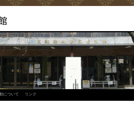
館
動について
リンク