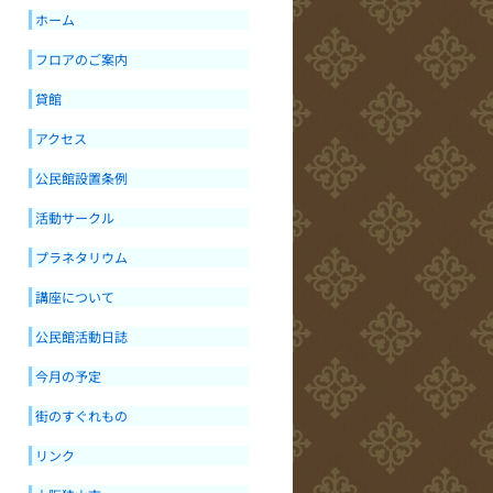
ホーム
フロアのご案内
貸館
アクセス
公民館設置条例
活動サークル
プラネタリウム
講座について
公民館活動日誌
今月の予定
街のすぐれもの
リンク