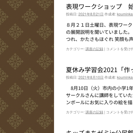
な
は
表現ワークショップ 
大
学
投稿日:
2021年8月21日
作成者:
kouminka
2021』
⑤
８月２１日土曜日、表現ワーク
実
の展開説明を聞いていました。
施
つれ、かたさもほぐれ 笑顔も
し
ま
表
カテゴリー:
講座の記録
|
コメントを受け
し
現
た
ワ
は
ー
夏休み学習会2021「
ク
シ
投稿日:
2021年8月10日
作成者:
kouminka
ョ
ッ
8月10日（火）市内の小学1
プ
サークルさんに講師をしていた
始
ンボールにお気に入りの絵を描
ま
り
夏
カテゴリー:
講座の記録
|
コメントを受け
ま
休
し
み
た！
学
は
キッズまちゼミin公
習