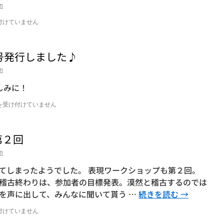
n
付けていません
号発行しました♪
n
しみに！
を受け付けていません
第２回
n
てしまったようでした。 表現ワークショップも第２回。
稽古終わりは、参加者の目標発表。漠然と稽古するのでは
を声に出して、みんなに聞いて貰う …
続きを読む
→
付けていません