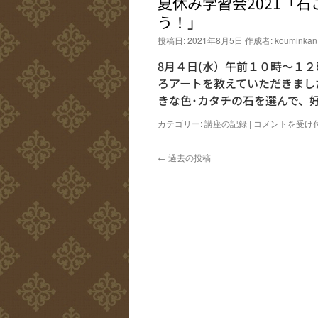
夏休み学習会2021「
つ
く
う！」
ろ
投稿日:
2021年8月5日
作成者:
kouminkan
う！
ミ
8月４日(水）午前１０時～１
ュ
ー
ろアートを教えていただきまし
ジ
きな色･カタチの石を選んで、
カ
ル
夏
カテゴリー:
講座の記録
|
コメントを受け
～
休
ニ
み
コ
←
過去の投稿
学
ニ
習
コ
会
王
2021「石
国
こ
へ
ろ
よ
ア
う
ー
こ
ト
そ
で
～
か
終
わ
了
い