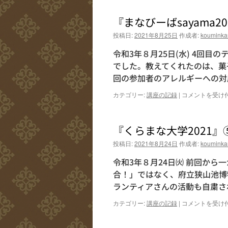
ワ
ま
ー
し
『まなびーばsayama2
ク
た
シ
♪
投稿日:
2021年8月25日
作成者:
kouminka
ョ
は
ッ
令和3年８月25日(水) 4回
プ
でした。教えてくれたのは、菓子
第
回の参加者のアレルギーへの対
２
回
『ま
カテゴリー:
講座の記録
|
コメントを受け
は
な
び
ー
『くらまな大学2021
ば
sayama2021』
投稿日:
2021年8月24日
作成者:
kouminka
4
回
令和3年８月24日㈫ 前回か
目
合！」ではなく、府立狭山池博
実
ランティアさんの活動も自粛さ
施
し
『く
カテゴリー:
講座の記録
|
コメントを受け
ま
ら
し
ま
た