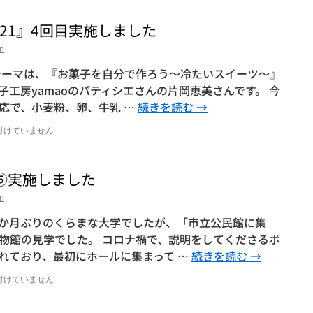
021』4回目実施しました
n
目のテーマは、『お菓子を自分で作ろう～冷たいスイーツ～』
工房yamaoのパティシエさんの片岡恵美さんです。 今
応で、小麦粉、卵、牛乳 …
続きを読む
→
付けていません
』⑤実施しました
n
ら一か月ぶりのくらまな大学でしたが、「市立公民館に集
物館の見学でした。 コロナ禍で、説明をしてくださるボ
れており、最初にホールに集まって …
続きを読む
→
付けていません