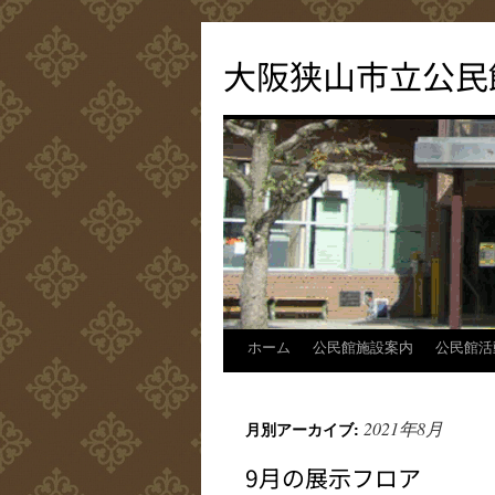
コ
ン
大阪狭山市立公民
テ
ン
ツ
へ
ス
キ
ッ
プ
ホーム
公民館施設案内
公民館活
2021年8月
月別アーカイブ:
9月の展示フロア