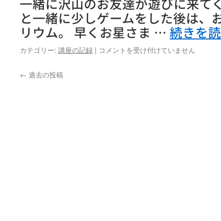
一緒に沢山のお友達が遊びに来てく
い
は
ま
と一緒に少しゲームをした後は、
す！！
リウム。 早くお星さま …
続きを
は
親
カテゴリー:
講座の記録
|
コメントを受け付けていません
子
で”の
←
過去の投稿
び
の
び”プ
ラ
ネ
タ
リ
ウ
ム
は