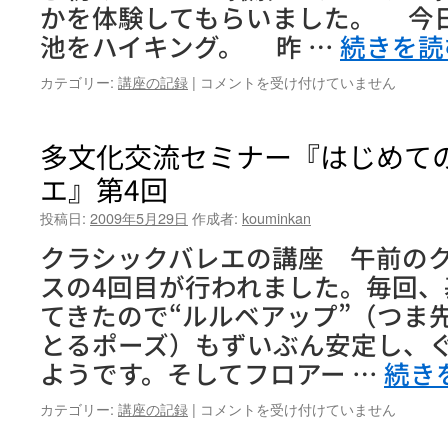
かを体験してもらいました。 今
コ
ー
池をハイキング。 昨 …
続きを
ス」
第
デ
カテゴリー:
講座の記録
|
コメントを受け付けていません
５
ジ
回
タ
は
ル
多文化交流セミナー『はじめて
カ
エ』第4回
メ
ラ
投稿日:
2009年5月29日
作成者:
kouminkan
入
門
クラシックバレエの講座 午前の
講
スの4回目が行われました。毎回
座
「今
てきたので“ルルベアップ”（つま
日
とるポーズ）もずいぶん安定し、
は
デ
ようです。そしてフロアー …
続き
ジ
カ
多
カテゴリー:
講座の記録
|
コメントを受け付けていません
メ
文
日
化