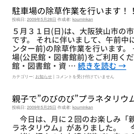
和」
交
駐車場の除草作業を行います！
第
流
２
セ
投稿日:
2009年5月28日
作成者:
kouminkan
回
ミ
は
５月３１日(日)は、大阪狭山市の
ナ
ー
です。 それに伴いまして、午前中
『は
ンター前)の除草作業を行います。
じ
め
場(公民館・図書館前)をご利用くだ
て
館・図書館・資 …
続きを読む
→
の
ク
駐
カテゴリー:
お知らせ
|
コメントを受け付けていません
ラ
車
シ
場
ッ
の
親子で”のびのび”プラネタリウ
ク
除
バ
草
投稿日:
2009年5月25日
作成者:
kouminkan
レ
作
エ』
今日は、月に２回のお楽しみ「親
業
第
を
ラネタリウム」がありました。 
4
行
回