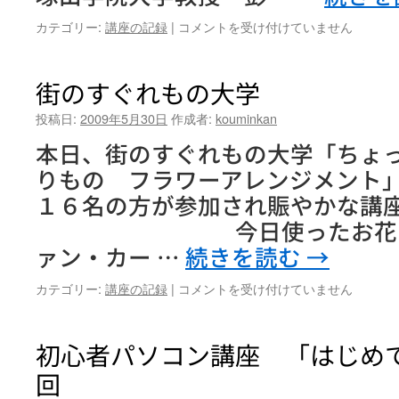
成
カテゴリー:
講座の記録
|
コメントを受け付けていません
人
大
学
街のすぐれもの大学
講
座
投稿日:
2009年5月30日
作成者:
kouminkan
「中
本日、街のすぐれもの大学「ちょ
国
の
りもの フラワーアレンジメント
名
１６名の方が参加され賑やかな
作
に
今日使ったお花は、バ
学
ァン・カー …
続きを読む
→
ぶ
生
街
カテゴリー:
講座の記録
|
コメントを受け付けていません
き
の
方」
す
第
ぐ
初心者パソコン講座 「はじめ
１
れ
回
回
も
は
の