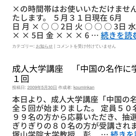
×の時間帯はお使いいただけませ
たします。 ５月３１日現在 6月 
日 月 × ○ ○ 2日 火 ○ ○ ○ 3日 水
× × 5日 金 × × × 6 …
続きを読
６
カテゴリー:
お知らせ
|
コメントを受け付けていません
月
の
展
成人大学講座 「中国の名作に
示
１回
フ
ロ
投稿日:
2009年5月30日
作成者:
kouminkan
ア
ー
本日より、成人大学講座「中国の
は
全５回が始まりました。 定員５０
９９名の方から応募いただき、抽選
ぎりぎりの８０名の方が受講されま
塚山学院大学教授 彭 …
続きを