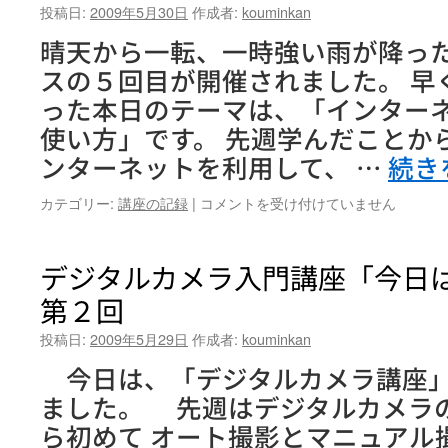
投稿日:
2009年5月30日
作成者:
kouminkan
大
学
晴天から一転、一時強い雨が降っ
は
スの５回目が開催されました。 早
った本日のテーマは、「インター
使い方」です。 先週学んだことか
ンターネットを利用して、 …
続き
初
カテゴリー:
講座の記録
|
コメントを受け付けていません
心
者
パ
デジタルカメラ入門講座「今日
ソ
第２回
コ
ン
投稿日:
2009年5月29日
作成者:
kouminkan
講
座
今日は、「デジタルカメラ講座」
「は
ました。 先週はデジタルカメラ
じ
め
ら初めて オート撮影とマニュアル
て