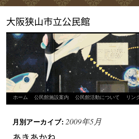
コ
ン
大阪狭山市立公民館
テ
ン
ツ
へ
ス
キ
ッ
プ
ホーム
公民館施設案内
公民館活動について
リン
2009年5月
月別アーカイブ:
あきあかね