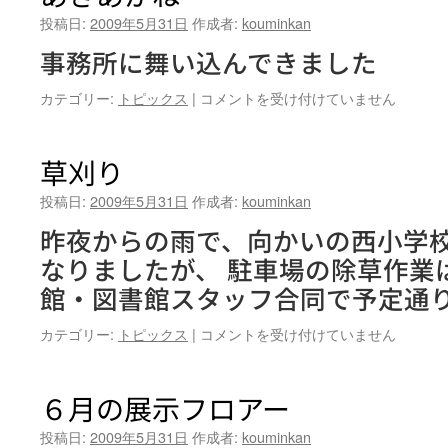
投稿日:
2009年5月31日
作成者:
kouminkan
事務所に舞い込んできました
あ
カテゴリー:
トピックス
|
コメントを受け付けていません
き
あ
か
草刈り
ね
は
投稿日:
2009年5月31日
作成者:
kouminkan
昨夜からの雨で、向かいの西小学
なりましたが、 駐車場の除草作業
館・図書館スタッフ合同で予定通
草
カテゴリー:
トピックス
|
コメントを受け付けていません
刈
り
は
６月の展示フロアー
投稿日:
2009年5月31日
作成者:
kouminkan