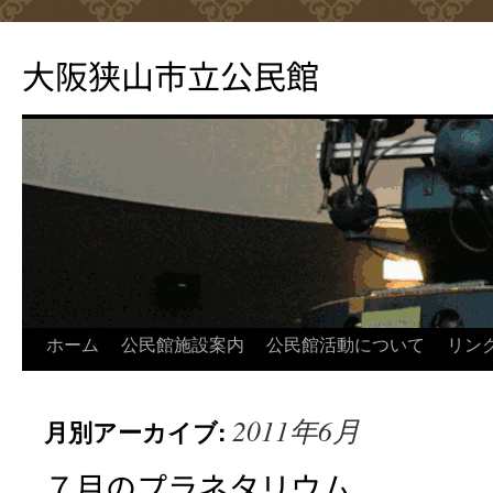
コ
ン
大阪狭山市立公民館
テ
ン
ツ
へ
ス
キ
ッ
プ
ホーム
公民館施設案内
公民館活動について
リン
2011年6月
月別アーカイブ:
７月のプラネタリウム