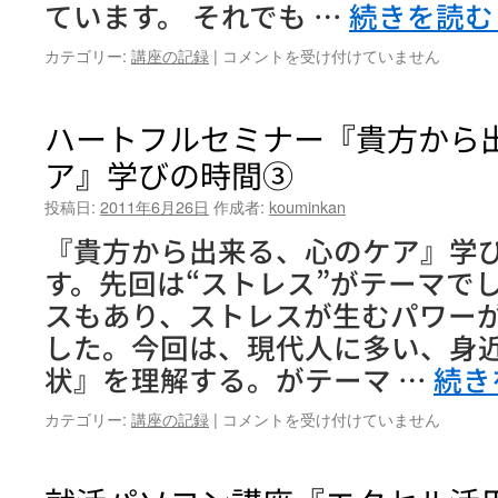
ています。 それでも …
続きを読
お
も
『ま
カテゴリー:
講座の記録
|
コメントを受け付けていません
し
い・
ろ
そ
い!!
～
ハートフルセミナー『貴方から
(映
い
像
ア』学びの時間③
ん
制
ぐ
作
投稿日:
2011年6月26日
作成者:
kouminkan
浴
ワ
衣
ー
『貴方から出来る、心のケア』学
づ
ク
す。先回は“ストレス”がテーマで
く
シ
り』
スもあり、ストレスが生むパワー
ョ
第
ッ
した。今回は、現代人に多い、身
5
プ)
回
状』を理解する。がテーマ …
続き
第
は
1
回
ハ
カテゴリー:
講座の記録
|
コメントを受け付けていません
は
ー
ト
フ