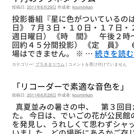
投稿日:
2011年6月29日
作成者:
kouminkan
投影番組『星に色がついているのは
日》 ７月３日・１０日・１７日・
週日曜日） 《時 間》 午後２時
回約４５分間投影） 《定 員》 
場はできません。 ※ …
続きを読
７
カテゴリー:
プラネタリウム
|
コメントを受け付けていません
月
の
プ
「リコーダーで素適な音色を」
ラ
ネ
投稿日:
2011年6月29日
作成者:
kouminkan
タ
真夏並みの暑さの中、 第３回目
リ
ウ
た。 今日は、でいごの花が公民館
ム
を発見し、うれしくて思わずシャッ
は
いました。どの場所にあるかご存