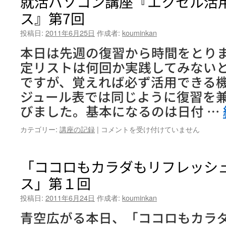
就活パソコン講座『エクセル活
ル
ス』第7回
セ
ミ
投稿日:
2011年6月25日
作成者:
kouminkan
ナ
ー
本日は先週の復習から時間をとり
『貴
定リストは何回か実践してみない
方
か
ですが、覚えれば必ず活用できる
ら
ジュール表では同じように復習を
出
来
びました。基本になるのは日付 …
る、
心
就
カテゴリー:
講座の記録
|
コメントを受け付けていません
の
活
ケ
パ
ア』
ソ
「ココロもカラダもリフレッシ
学
コ
び
ス」第１回
ン
の
講
時
投稿日:
2011年6月24日
作成者:
kouminkan
座
間
『エ
青空広がる本日、「ココロもカラ
③
ク
は