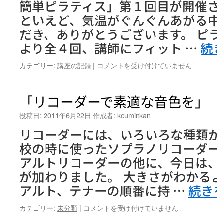
簡単ピラティス」第１回目が開催
セ
ル
といえど、気温がぐんぐんあがる
活
だき、ありがとうございます。 ピ
用
ビ
より全４回、講師にフィット …
続
ジ
ネ
「コ
カテゴリー:
講座の記録
|
コメントを受け付けていません
ス
コ
コ
ロ
ー
も
「リコーダーで素適な音色を」
ス』
カ
第
ラ
投稿日:
2011年6月22日
作成者:
kouminkan
7
ダ
回
リコーダーには、いろいろな種類
も
は
リ
校の時に使ったソプラノリコーダー
フ
アルトリコーダーの他に、今日は
レ
ッ
が加わりました。 大きさがわかる
シ
アルト、テナーの順番に持 …
続き
ュ！
簡
「リ
カテゴリー:
未分類
|
コメントを受け付けていません
単
コ