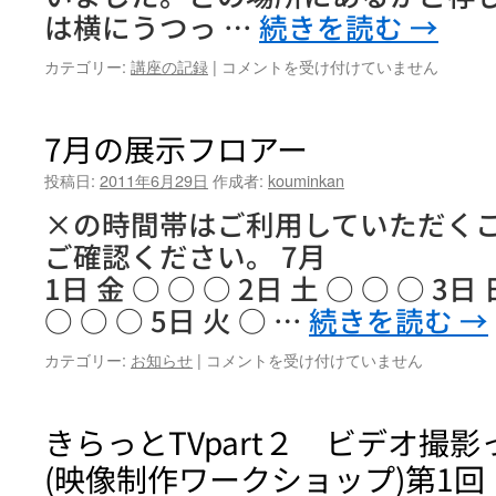
は横にうつっ …
続きを読む
→
「リ
カテゴリー:
講座の記録
|
コメントを受け付けていません
コ
ー
ダ
7月の展示フロアー
ー
で
投稿日:
2011年6月29日
作成者:
kouminkan
素
×の時間帯はご利用していただく
適
な
ご確認ください。 7月 午
音
1日 金 ○ ○ ○ 2日 土 ○ ○ ○ 3
色
を」
○ ○ ○ 5日 火 ○ …
続きを読む
→
第
3
7
カテゴリー:
お知らせ
|
コメントを受け付けていません
回
月
は
の
展
きらっとTVpart２ ビデオ撮影
示
(映像制作ワークショップ)第1回
フ
ロ