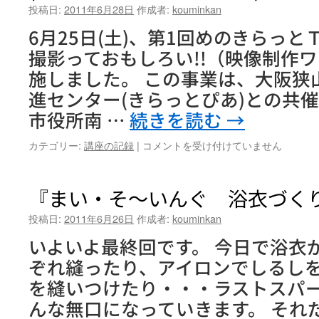
投稿日:
2011年6月28日
作成者:
kouminkan
ア
ー
6月25日(土)、第1回めのきらっとＴ
は
撮影っておもしろい!!（映像制作ワ
施しました。 この事業は、大阪狭
進センター(きらっとぴあ)との共
市役所南 …
続きを読む
→
き
カテゴリー:
講座の記録
|
コメントを受け付けていません
ら
っ
と
『まい・そ～いんぐ 浴衣づく
TVpart
２
投稿日:
2011年6月26日
作成者:
kouminkan
ビ
いよいよ最終回です。 今日で浴衣
デ
オ
ぞれ縫ったり、アイロンでしるし
撮
を縫いつけたり・・・ラストスパー
影
っ
んな無口になっていきます。 それ
て