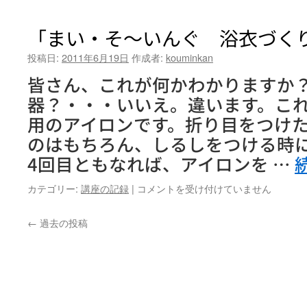
ピ
ー
ラ
ダ
「まい・そ～いんぐ 浴衣づく
テ
ー
ィ
で
投稿日:
2011年6月19日
作成者:
kouminkan
ス」
素
第
皆さん、これが何かわかりますか？
適
１
な
器？・・・いいえ。違います。こ
回
音
は
用のアイロンです。折り目をつけ
色
を」
のはもちろん、しるしをつける時に
第
4回目ともなれば、アイロンを …
2
回
「ま
カテゴリー:
講座の記録
|
コメントを受け付けていません
は
い・
そ
←
過去の投稿
～
い
ん
ぐ
浴
衣