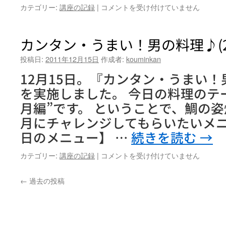
～
お
カテゴリー:
講座の記録
|
コメントを受け付けていません
れ！
い
き
し
れ
く
カンタン・うまい！男の料理♪(2
い
食
に
べ
投稿日:
2011年12月15日
作成者:
kouminkan
な
て、
～
12月15日。『カンタン・うまい！
毎
れ！
日
を実施しました。 今日の料理のテ
～
イ
月編”です。 ということで、鯛の
中
キ
高
イ
月にチャレンジしてもらいたいメニ
生
キ
日のメニュー】 …
続きを読む
→
の
強
た
く
め
カ
カテゴリー:
講座の記録
|
コメントを受け付けていません
な
の
ン
～
栄
タ
れ！
←
過去の投稿
養
ン・
き
学
う
れ
講
ま
い
座
い！
に
～
男