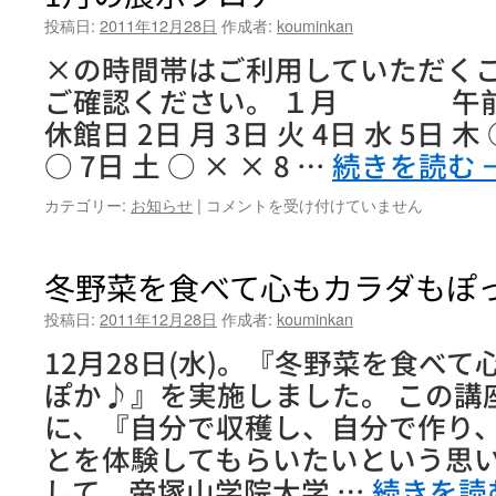
投稿日:
2011年12月28日
作成者:
kouminkan
×の時間帯はご利用していただく
ご確認ください。 １月 午前 午
休館日 2日 月 3日 火 4日 水 5日 木 
○ 7日 土 ○ × × 8 …
続きを読む
1
カテゴリー:
お知らせ
|
コメントを受け付けていません
月
の
展
冬野菜を食べて心もカラダもぽ
示
フ
投稿日:
2011年12月28日
作成者:
kouminkan
ロ
12月28日(水)。『冬野菜を食べ
ア
ー
ぽか♪』を実施しました。 この講
は
に、『自分で収穫し、自分で作り
とを体験してもらいたいという思い
して、帝塚山学院大学 …
続きを読