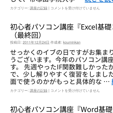
冬
カテゴリー:
講座の記録
|
コメントを受け付けていません
野
菜
を
初心者パソコン講座『Excel基
食
（最終回）
べ
て
投稿日:
2011年12月24日
作成者:
kouminkan
心
も
せっかくのイブの日ですがお集ま
カ
うございます。今年のパソコン講
ラ
ダ
す。 先週やったIF関数難しかった
も
で、少し解りやすく復習をしまし
ぽ
っ
面で使うのかがもっと具体的な …
か
ぽ
初
カテゴリー:
講座の記録
|
コメントを受け付けていません
か
心
♪
者
は
パ
初心者パソコン講座『Word基
ソ