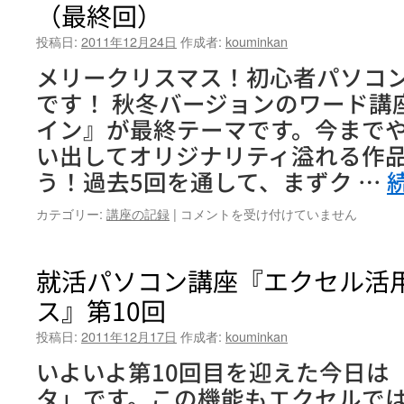
（最終回）
コ
ン
投稿日:
2011年12月24日
作成者:
kouminkan
講
座
メリークリスマス！初心者パソコ
『Excel
です！ 秋冬バージョンのワード講
基
礎
イン』が最終テーマです。今まで
コ
い出してオリジナリティ溢れる作
ー
ス』
う！過去5回を通して、まずク …
第
6
初
カテゴリー:
講座の記録
|
コメントを受け付けていません
回
心
（最
者
終
パ
就活パソコン講座『エクセル活
回）
ソ
は
ス』第10回
コ
ン
投稿日:
2011年12月17日
作成者:
kouminkan
講
座
いよいよ第10回目を迎えた今日は
『Word
タ」です。この機能もエクセルで
基