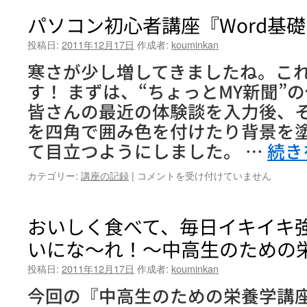
コ
ス
ン
パソコン初心者講座『Word基
コ
初
ー
心
投稿日:
2011年12月17日
作成者:
kouminkan
ス』
者
第
寒さが少し増してきましたね。こ
講
10
座
す！ まずは、“ちょっとMY新聞”
回
『Excel
は
皆さんの最近の体験談を入力後、
基
礎
を四角で囲み色を付けたり背景を
コ
て目立つようにしました。 …
続き
ー
ス』
パ
カテゴリー:
講座の記録
|
コメントを受け付けていません
第
ソ
5
コ
回
ン
おいしく食べて、毎日イキイキ
は
初
いにな～れ！～中高生のための
心
者
投稿日:
2011年12月17日
作成者:
kouminkan
講
座
今回の『中高生のための栄養学講座
『Word