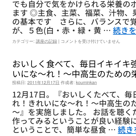
でも自分で気をかけられる栄養の
基
礎
ます ◎主食、主菜、福菜、汁物、
コ
の基本です さらに、バランスで
ー
ス』
が、５色(白・赤・緑・黄 …
続き
第
5
お
カテゴリー:
講座の記録
|
コメントを受け付けていません
回
い
は
し
く
おいしく食べて、毎日イキイキ
食
いにな～れ！～中高生のための
べ
て、
投稿日:
2011年12月17日
作成者:
kouminkan
毎
日
12月17日。『おいしくたべて、
イ
れ！きれいにな～れ！～中高生の
キ
イ
～』を実施しました。 お話を聴く
キ
作ってみるということが良い経験
強
く
ということで、簡単な昼食 …
続き
な