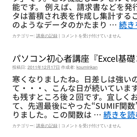
礎
能です。 例えば、請求書などを発
コ
タは蓄積され表を作成し集計する
ー
ス』
のようなデータのかたまり …
続き
第
6
就
カテゴリー:
講座の記録
|
コメントを受け付けていません
回
活
（最
パ
終
ソ
パソコン初心者講座『Excel基
回）
コ
は
ン
投稿日:
2011年12月17日
作成者:
kouminkan
講
寒くなりましたね。日差しは強い
座
『エ
て・・・、こんな日が続いています。
ク
も残すところ後２回です。宜しくお
セ
ル
て、先週最後にやった“SUMIF関
活
りました。この関数は …
続きを読
用
ビ
パ
カテゴリー:
講座の記録
|
コメントを受け付けていません
ジ
ソ
ネ