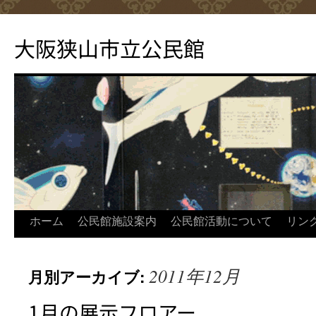
コ
ン
大阪狭山市立公民館
テ
ン
ツ
へ
ス
キ
ッ
プ
ホーム
公民館施設案内
公民館活動について
リン
2011年12月
月別アーカイブ:
1月の展示フロアー