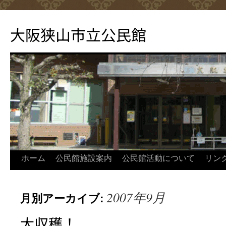
コ
ン
大阪狭山市立公民館
テ
ン
ツ
へ
ス
キ
ッ
プ
ホーム
公民館施設案内
公民館活動について
リン
2007年9月
月別アーカイブ:
大収穫！