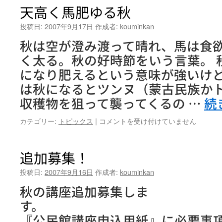
座
天高く馬肥ゆる秋
公
開
投稿日:
2007年9月17日
作成者:
kouminkan
抽
秋は空が澄み渡って晴れ、馬は食
選
は
く太る。秋の好時節をいう言葉。 
になり肥えるという意味が強いけ
は秋になるとツンヌ（蒙古民族か
収穫物を狙って襲ってくるの …
続
天
カテゴリー:
トピックス
|
コメントを受け付けていません
高
く
馬
追加募集！
肥
ゆ
投稿日:
2007年9月16日
作成者:
kouminkan
る
秋の講座追加募集しま
秋
は
『公民館講座申込用紙』に必要事