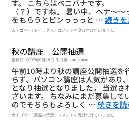
す。 こちらはベニバナです。 
（？）ですね。 暑い中、ヘナ～～
をもらうとピンっっっと …
続きを
新
カテゴリー:
トピックス
|
コメントを受け付けていません
芽
は
秋の講座 公開抽選
投稿日:
2007年9月18日
作成者:
kouminkan
午前10時より秋の講座公開抽選を
らず、パソコン講座は人気があり
となり抽選となりました。 当選さ
ざいます。 ちなみにまだ募集して
のでそちらもよろしく …
続きを読
秋
カテゴリー:
講座の予定
|
コメントを受け付けていません
の
講