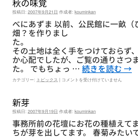
秋の味覚
投稿日:
2007年9月21日
作成者:
kouminkan
べにあずま 以前、公民館に一畝（
畑？を作りまし
た
その土地は全く手をつけておらず
か心配でしたが、ご覧の通りさつ
た。 でもちょっ …
続きを読む
→
秋
カテゴリー:
トピックス
|
コメントを受け付けていません
の
味
覚
新芽
は
投稿日:
2007年9月19日
作成者:
kouminkan
事務所前の花壇にお花の種植えてま
ちが芽を出してます。 春菊みたい