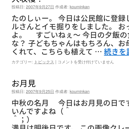
投稿日:
2007年9月27日
作成者:
kouminkan
たのしぃー。 今日は公民館に登録
ルさんとイモ掘りをしました。 お
よ。 すごいねぇ～ 今日の夕飯の
な？ 子どもちゃんはもちろん、お
くれて、こちらも植えて …
続きを
大
カテゴリー:
トピックス
|
コメントを受け付けていません
収
穫！
は
お月見
投稿日:
2007年9月25日
作成者:
kouminkan
中秋の名月 今日はお月見の日で
いんですよね（＾
＾
満月は明後日です。 この画像クレ