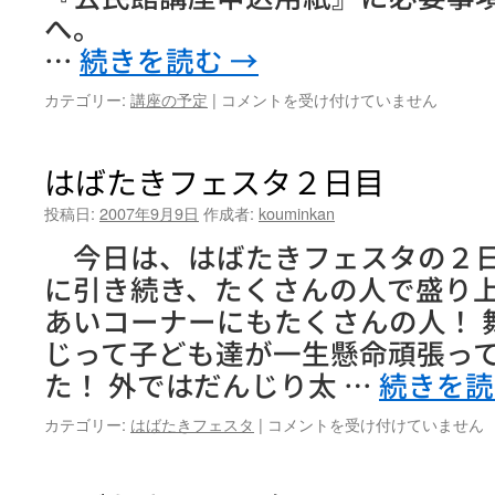
…
続きを読む
→
追
カテゴリー:
講座の予定
|
コメントを受け付けていません
加
募
集！
はばたきフェスタ２日目
は
投稿日:
2007年9月9日
作成者:
kouminkan
今日は、はばたきフェスタの２
に引き続き、たくさんの人で盛り上
あいコーナーにもたくさんの人！ 
じって子ども達が一生懸命頑張っ
た！ 外ではだんじり太 …
続きを
は
カテゴリー:
はばたきフェスタ
|
コメントを受け付けていません
ば
た
き