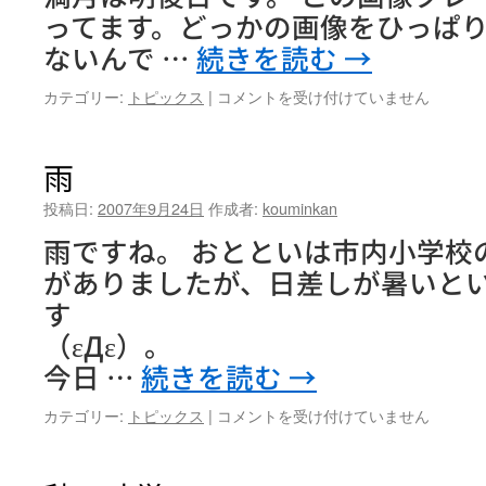
ってます。どっかの画像をひっぱ
ないんで …
続きを読む
→
お
カテゴリー:
トピックス
|
コメントを受け付けていません
月
見
は
雨
投稿日:
2007年9月24日
作成者:
kouminkan
雨ですね。 おとといは市内小学校
がありましたが、日差しが暑いと
す
（
今日 …
続きを読む
→
雨
カテゴリー:
トピックス
|
コメントを受け付けていません
は