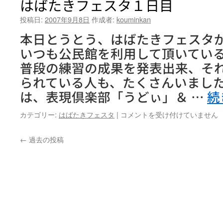
はばたきフェスタ１日目
フ
ェ
投稿日:
2007年9月8日
作成者:
kouminkan
ス
本日とうとう、はばたきフェスタ
タ
２
いつも公民館を利用して頂いてい
日
普段の練習の成果を発表出来、そ
目
は
られている人も、たくさんいました
は、表現倶楽部「うどぃ」＆ …
続
は
カテゴリー:
はばたきフェスタ
|
コメントを受け付けていません
ば
た
←
過去の投稿
き
フ
ェ
ス
タ
１
日
目