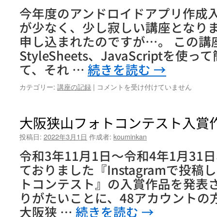
護
て
今年度のアンドロイドアプリ作成
２
い
０
が少なく、少し寂しい講座となり
く
２
申し込まれたのですが…。 この講座
講
１
座
～
StyleSheets、JavaScript
～
人
て、それ …
続きを読む
→
（全
生
６
１
回）
ア
カテゴリー:
講座の記録
|
コメントを受け付けていません
０
は
ン
０
ド
年
ロ
大阪狭山フォトコンテスト入賞
時
イ
代
ド
投稿日:
2022年3月1日
作成者:
kouminkan
元
ア
気
令和3年11月1日～令和4年1月3
プ
に
リ
ておりました『Instagramで投
生
作
き
トコンテスト』の入賞作品を発表さ
成
て
入
りがたいことに、48アカウントの方
い
門
く
大阪狭 …
続きを読む
→
は
講