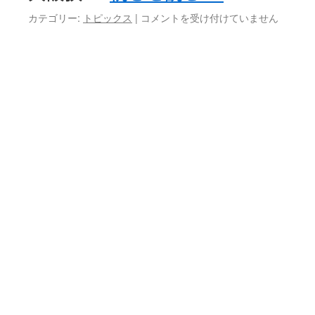
座
大
カテゴリー:
トピックス
|
コメントを受け付けていません
～
阪
(全
狭
6
山
回)
フ
は
ォ
ト
コ
ン
テ
ス
ト
入
賞
作
品
発
表‼
は