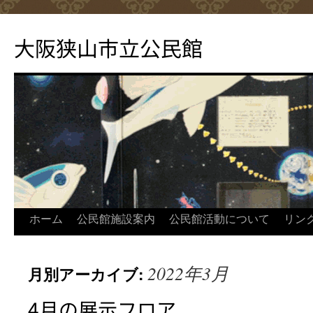
コ
ン
大阪狭山市立公民館
テ
ン
ツ
へ
ス
キ
ッ
プ
ホーム
公民館施設案内
公民館活動について
リン
2022年3月
月別アーカイブ:
4月の展示フロア