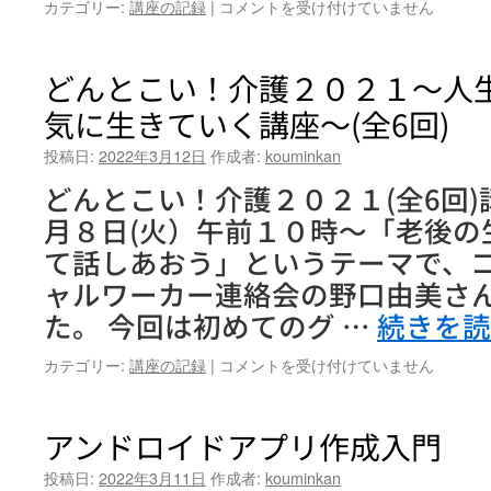
ど
カテゴリー:
講座の記録
|
コメントを受け付けていません
ん
と
こ
どんとこい！介護２０２１～人
い！
気に生きていく講座～(全6回)
介
護
投稿日:
2022年3月12日
作成者:
kouminkan
２
０
どんとこい！介護２０２１(全6回)
２
月８日(火）午前１０時～「老後の
１
～
て話しあおう」というテーマで、
人
ャルワーカー連絡会の野口由美さ
生
100
た。 今回は初めてのグ …
続きを
年
時
ど
カテゴリー:
講座の記録
|
コメントを受け付けていません
代
ん
元
と
気
こ
アンドロイドアプリ作成入門
に
い！
生
介
投稿日:
2022年3月11日
作成者:
kouminkan
き