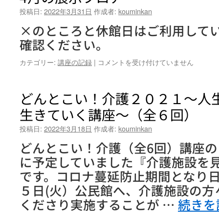
投稿日:
2022年3月31日
作成者:
kouminkan
×のところと休館日はご利用してい
確認ください。
4
カテゴリー:
講座の記録
|
コメントを受け付けていません
月
の
展
どんとこい！介護２０２１～人生
示
生きていく講座～（全６回）
フ
ロ
投稿日:
2022年3月18日
作成者:
kouminkan
ア
は
どんとこい！介護（全6回）講座の５
に予定していました『介護施設を
です。コロナ蔓延防止期間となり
５日(火）公民館へ、介護施設の方
くださり実施することが …
続きを