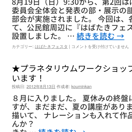
8月19日（日）9:30から、第2回
プ
ラ
委員会全体会と発表の部・展示の
ネ
部会が実施されました。 今回は、
タ
リ
て、公民館周辺に『はばたきフェス
ウ
設置しました。 …
続きを読む
→
ム
で！
第
カテゴリー:
はばたきフェスタ
|
コメントを受け付けていません
①
2
は
回
は
★プラネタリウムワークショッ
ば
います！
た
き
投稿日:
2012年8月13日
作成者:
kouminkan
フ
ェ
８月に入りました。 夏休みの終盤
ス
すが、まだまだ、夏の講座がありま
タ
実
描いて、 ナレーションも入れて作
行
んか？ 絵を描
委
員
きな …
続きを読む
→