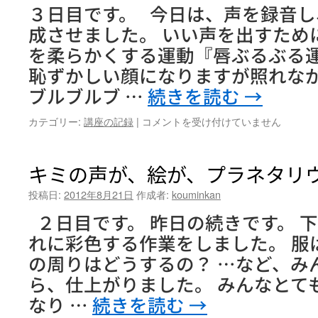
３日目です。 今日は、声を録音
紹
介
成させました。 いい声を出すため
デ
を柔らかくする運動『唇ぶるぶる
ー』
は
恥ずかしい顔になりますが照れな
ブルブルブ …
続きを読む
→
キ
カテゴリー:
講座の記録
|
コメントを受け付けていません
ミ
の
絵
キミの声が、絵が、プラネタリ
が、
声
投稿日:
2012年8月21日
作成者:
kouminkan
が、
２日目です。 昨日の続きです。 
プ
ラ
れに彩色する作業をしました。 服は
ネ
の周りはどうするの？ …など、み
タ
リ
ら、仕上がりました。 みんなとて
ウ
なり …
続きを読む
→
ム