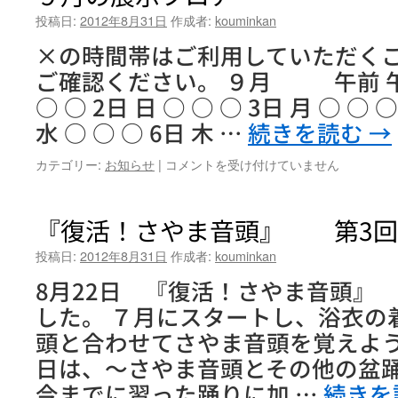
投稿日:
2012年8月31日
作成者:
kouminkan
×の時間帯はご利用していただく
ご確認ください。 ９月 午前 午後
○ ○ 2日 日 ○ ○ ○ 3日 月 ○ ○ ○
水 ○ ○ ○ 6日 木 …
続きを読む
→
９
カテゴリー:
お知らせ
|
コメントを受け付けていません
月
の
展
『復活！さやま音頭』 第3回
示
フ
投稿日:
2012年8月31日
作成者:
kouminkan
ロ
8月22日 『復活！さやま音頭』
ア
ー
した。 ７月にスタートし、浴衣の
は
頭と合わせてさやま音頭を覚えよう
日は、～さやま音頭とその他の盆
今までに習った踊りに加 …
続きを