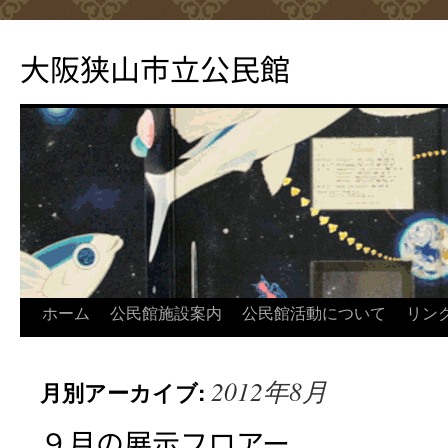
コ
ン
大阪狭山市立公民館
テ
ン
ツ
へ
ス
キ
ッ
プ
ホーム
公民館施設案内
公民館活動について
リン
2012年8月
月別アーカイブ:
９月の展示フロアー