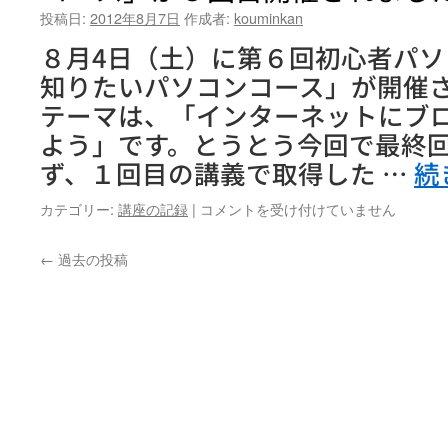
頭』
て
投稿日:
2012年8月7日
作成者:
kouminkan
第
い
2
ま
８月4日（土）に第６回初心者パ
回
す！
知りたいパソコンコース」が開催
は
は
テーマは、「インターネットにブ
よう」です。とうとう今回で最終回
ず、１回目の講義で取得した …
続
初
カテゴリー:
講座の記録
|
コメントを受け付けていません
心
者
←
過去の投稿
パ
ソ
コ
ン
講
座
「も
っ
と
知