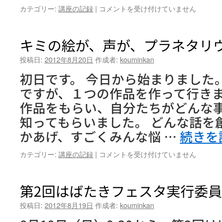
で！
キ
カテゴリー:
講座の記録
|
コメントを受け付けていません
③
ミ
は
の
声
キミの絵が、声が、プラネタリ
が、
絵
投稿日:
2012年8月20日
作成者:
kouminkan
が、
初日です。 今日から始まりました
プ
ラ
ですが、１つの作品を作って行きま
ネ
作品をもらい、自分たちがどんな
タ
リ
知ってもらいました。 どんな話を
ウ
かあげ、すごくみんな悩 …
続きを
ム
で！
キ
カテゴリー:
講座の記録
|
コメントを受け付けていません
②
ミ
は
の
絵
第2回はばたきフェスタ実行委
が、
声
投稿日:
2012年8月19日
作成者:
kouminkan
が、