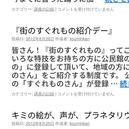
『復
カテゴリー:
講座の記録
|
コメントを受け付けていません
活！
さ
や
『街のすぐれもの紹介デー』
ま
音
投稿日:
2012年8月26日
作成者:
kouminkan
頭』
皆さん！『街のすぐれもの』ってご
第
3
いろな特技をお持ちの方に公民館
回
の」に登録して頂いて、地域の方
は
のさん」をご紹介する制度です。 
の「すぐれものさん」が登録 …
続
『街
カテゴリー:
講座の記録
|
コメントを受け付けていません
の
す
ぐ
キミの絵が、声が、プラネタリ
れ
も
投稿日:
2012年8月25日
作成者:
kouminkan
の