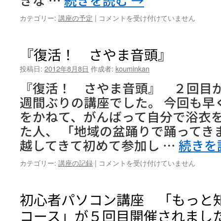
会
は
★
カテゴリー:
講座の予定
|
コメントを受け付けていません
プ
ラ
ネ
『復活！ さやま音頭』 
タ
リ
投稿日:
2012年8月8日
作成者:
kouminkan
ウ
『復活！ さやま音頭』 ２回目
ム
ワ
週間ぶりの講座でした。 今回も早
ー
をかねて、がんばって自分で浴衣
ク
シ
た人、 「地域の盆踊りで踊ってき
ョ
越してきて初めて参加し …
続きを
ッ
プ
『復
カテゴリー:
講座の記録
|
コメントを受け付けていません
★
活！
追
さ
加
や
初心者パソコン講座 「もっと
募
ま
集
コース」が５回目開催されまし
音
し