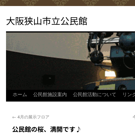
コ
ン
大阪狭山市立公民館
テ
ン
ツ
へ
ス
キ
ッ
プ
ホーム
公民館施設案内
公民館活動について
リン
←
4月の展示フロア
公民館の桜、満開です♪