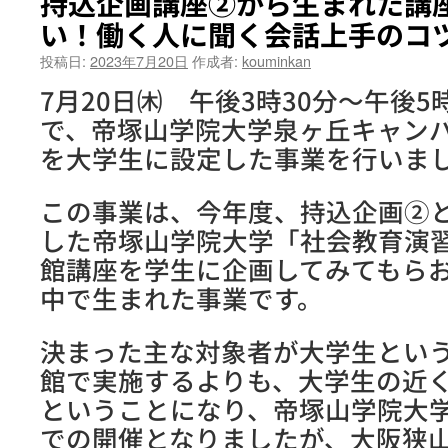
持込企画講座②から生まれた講
い！働く人に聞く会話上手のコ
投稿日:
2023年7月20日
作成者:
kouminkan
7月20日㈭ 午後3時30分～午後5
で、帝塚山学院大学泉ヶ丘キャン
を大学生に設定した事業を行いま
この事業は、今年度、持込企画②
した帝塚山学院大学「社会教育演
館講座を学生に企画してみてもら
中で生まれた事業です。
決まった主な対象者が大学生とい
館で実施するよりも、大学生の近
ということになり、帝塚山学院大
での開催となりましたが、大阪狭