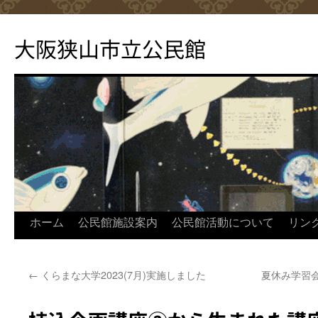
コ
ン
大阪狭山市立公民館
テ
ン
ツ
へ
ス
キ
ッ
プ
ホーム
公民館施設案内
公民館活動について
リン
←
くらまな大学2023(7月)実施しました
夏休み学習会