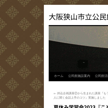
コ
ン
大阪狭山市立公民
テ
ン
ツ
へ
ス
キ
ッ
プ
ホーム
公民館施設案内
公民館活
←
持込企画講座②から生まれた講座『も
人に聞く会話上手のコツ』実施しました
夏休み学習会2023『