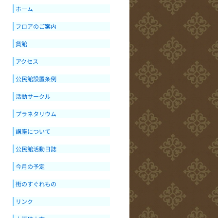
ホーム
フロアのご案内
貸館
アクセス
公民館設置条例
活動サークル
プラネタリウム
講座について
公民館活動日誌
今月の予定
街のすぐれもの
リンク