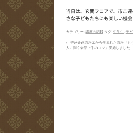
当日は、玄関フロアで、市こ連
さな子どもたちにも楽しい機会
カテゴリー:
講座の記録
タグ:
中学生
,
子ど
←
持込企画講座②から生まれた講座『も
人に聞く会話上手のコツ』実施しました