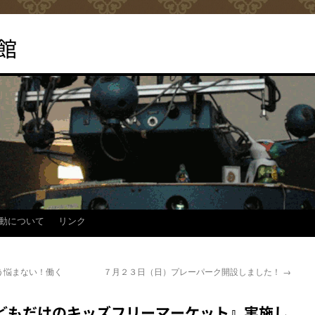
館
動について
リンク
う悩まない！働く
７月２３日（日）プレーパーク開設しました！
→
こどもだけのキッズフリーマーケット』実施し