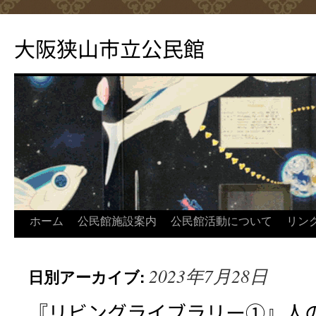
コ
ン
大阪狭山市立公民館
テ
ン
ツ
へ
ス
キ
ッ
プ
ホーム
公民館施設案内
公民館活動について
リン
2023年7月28日
日別アーカイブ:
『リビングライブラリー➀』人