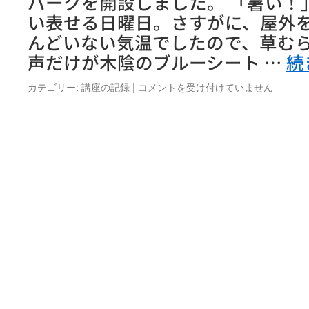
パークを開設しました。 「暑い！
い表せる日曜日。さすがに、屋外
んどいない気温でしたので、草む
声だけが木陰のブルーシート …
続
７
カテゴリー:
講座の記録
|
コメントを受け付けていません
月
２
３
日
（日）
プ
レ
ー
パ
ー
ク
開
設
し
ま
し