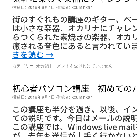
投稿日:
2016年6月4日
作成者:
kouminkan
街のすぐれもの講座のギター、ベ
は小さな楽器、オカリナにチャレン
らつくられた素焼きの楽器、オカ
癒される音色にあると言われています
きを読む
→
気
カテゴリー:
未分類
|
コメントを受け付けていません
軽
に
楽
初心者パソコン講座 初めての
し
く
投稿日:
2016年6月4日
作成者:
kouminkan
楽
この講座も半分を過ぎ、以後、イ
器
に
ての説明です。今日はメールの説
チ
この講座では、Windows live m
ャ
レ
が、去年も送信が上手く行かない