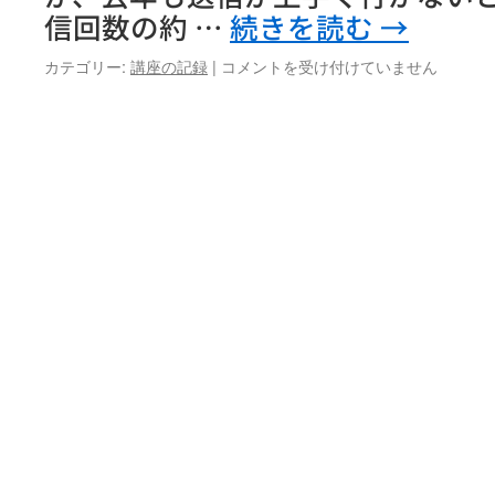
ン
信回数の約 …
続きを読む
→
ジ
＜
初
カテゴリー:
講座の記録
|
コメントを受け付けていません
オ
心
カ
者
リ
パ
ナ
ソ
＞
コ
は
ン
講
座
初
め
て
の
パ
ソ
コ
ン
4
／
６