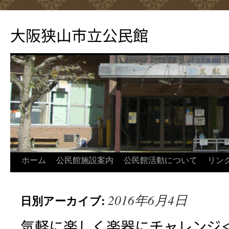
コ
ン
大阪狭山市立公民館
テ
ン
ツ
へ
ス
キ
ッ
プ
ホーム
公民館施設案内
公民館活動について
リン
2016年6月4日
日別アーカイブ:
気軽に楽しく楽器にチャレンジ