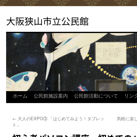
コ
ン
大阪狭山市立公民館
テ
ン
ツ
へ
ス
キ
ッ
プ
ホーム
公民館施設案内
公民館活動について
リン
←
大人のEXPO③ 「はじめてみよう！タブレッ
気軽に楽
ト」