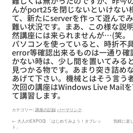
難しくは無かったのですが、昨今
んがport25を閉じないといけな
て、新たにserverを作って遊ん
難い状況です。まあ、この様な説
然講座には来られませんが…(笑。
パソコンを使っていると、時折不
error等確認出来るものは一通り
かない時は、少し間を置いてみる
見つかる物です。あまり突き詰め
あげて下さい。機械とはそう言う
次回の講座はWindows Live Mailを
て講習します。
カテゴリー:
講座の記録
パーマリンク
←
大人のEXPO③ 「はじめてみよう！タブレッ
気軽に楽
ト」