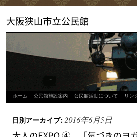
コ
ン
大阪狭山市立公民館
テ
ン
ツ
へ
ス
キ
ッ
プ
ホーム
公民館施設案内
公民館活動について
リン
2016年6月5日
日別アーカイブ:
大人のEXPO ④ 「気づきのヨ