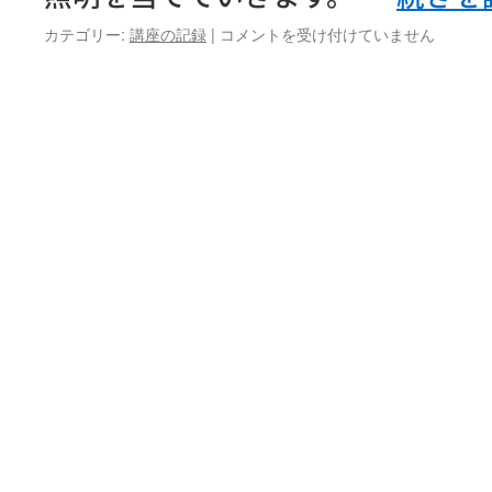
舞
カテゴリー:
講座の記録
|
コメントを受け付けていません
台
ス
タ
ッ
フ
養
成
講
座
①
照
明
を
学
ぼ
う！
は