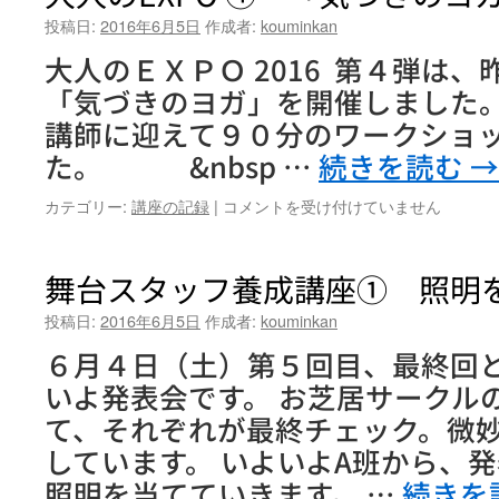
投稿日:
2016年6月5日
作成者:
kouminkan
大人のＥＸＰＯ 2016 第４弾は
「気づきのヨガ」を開催しました。
講師に迎えて９０分のワークショ
た。 &nbsp …
続きを読む
→
大
カテゴリー:
講座の記録
|
コメントを受け付けていません
人
の
EXPO
舞台スタッフ養成講座① 照明
④
「気
投稿日:
2016年6月5日
作成者:
kouminkan
づ
６月４日（土）第５回目、最終回
き
の
いよ発表会です。 お芝居サークル
ヨ
て、それぞれが最終チェック。微
ガ」
は
しています。 いよいよA班から、
照明を当てていきます。 …
続きを