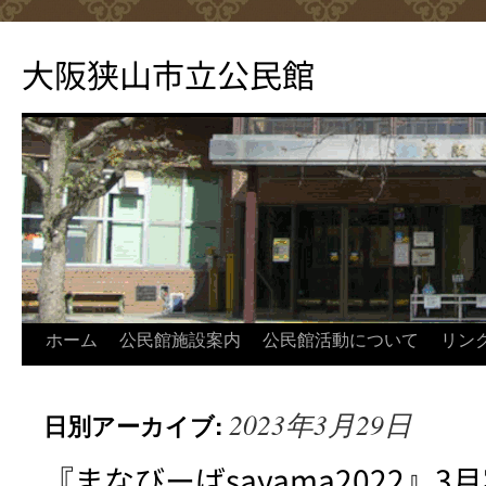
コ
ン
大阪狭山市立公民館
テ
ン
ツ
へ
ス
キ
ッ
プ
ホーム
公民館施設案内
公民館活動について
リン
2023年3月29日
日別アーカイブ:
『まなびーばsayama2022』