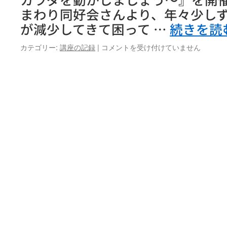
し
まわり同好会さんより、年々少し
た
は
が減少してきて困って …
続きを読
利
カテゴリー:
講座の記録
|
コメントを受け付けていません
用
団
体
支
援
講
座
『介
護
予
防
体
操
～
楽
し
く