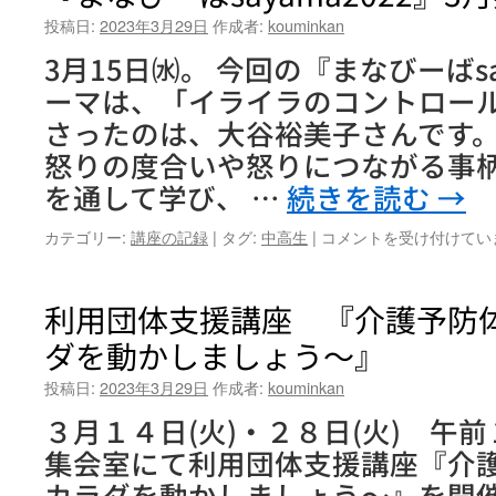
投稿日:
2023年3月29日
作成者:
kouminkan
3月15日㈬。 今回の『まなびーばsa
ーマは、「イライラのコントロー
さったのは、大谷裕美子さんです。
怒りの度合いや怒りにつながる事
を通して学び、 …
続きを読む
→
『ま
カテゴリー:
講座の記録
|
タグ:
中高生
|
コメントを受け付けてい
な
び
ー
利用団体支援講座 『介護予防
ば
ダを動かしましょう～』
sayama2022』
3
投稿日:
2023年3月29日
作成者:
kouminkan
月
実
３月１４日(火)・２８日(火) 午
施
集会室にて利用団体支援講座『介
し
ま
カラダを動かしましょう～』を開催