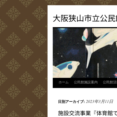
コ
ン
大阪狭山市立公民
テ
ン
ツ
へ
ス
キ
ッ
プ
ホーム
公民館施設案内
公民館活
2023年3月11日
日別アーカイブ:
施設交流事業『体育館