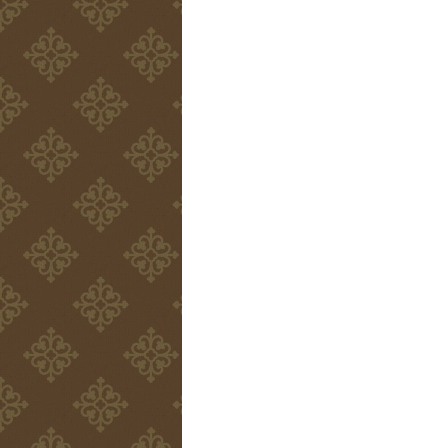
し
た
は