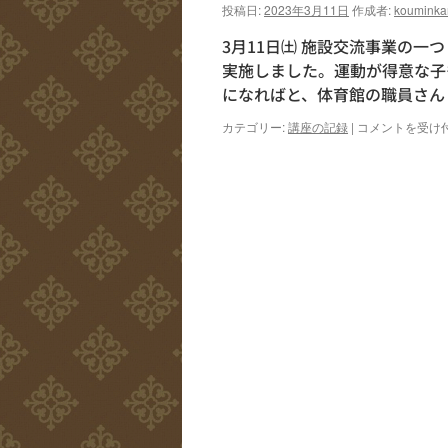
投稿日:
2023年3月11日
作成者:
kouminka
3月11日㈯ 施設交流事業の
実施しました。運動が得意な子
になればと、体育館の職員さん
施
カテゴリー:
講座の記録
|
コメントを受け
設
交
流
事
業
『体
育
館
で
あ
そ
ぼ
♪』
実
施
し
ま