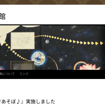
館
動について
リンク
であそぼ♪』実施しました