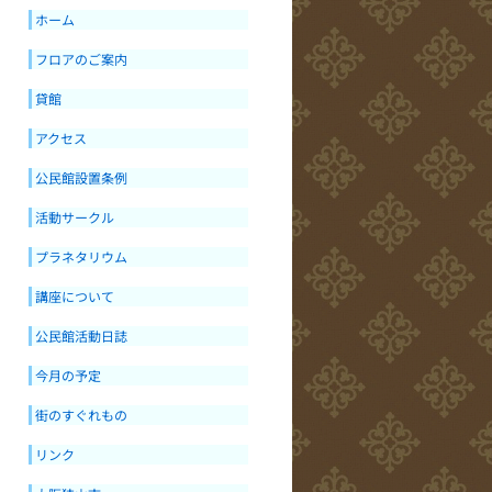
ホーム
フロアのご案内
貸館
アクセス
公民館設置条例
活動サークル
プラネタリウム
講座について
公民館活動日誌
今月の予定
街のすぐれもの
リンク