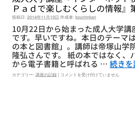
Ｐａｄで楽しむくらしの情報』
投稿日:
2014年11月19日
作成者:
kouminkan
10月22日から始まった成人大学講
です。早いですね。本日のテーマ
の本と図書館」。講師は帝塚山学
隆弘さんです。 紙の本ではなく、
から電子書籍と呼ばれる …
続きを
成
カテゴリー:
講座の記録
|
コメントを受け付けていません
人
大
学
講
座
『イ
ン
タ
ー
ネ