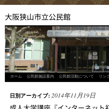
コ
ン
大阪狭山市立公民館
テ
ン
ツ
へ
ス
キ
ッ
プ
ホーム
公民館施設案内
公民館活動について
リン
2014年11月19日
日別アーカイブ:
成人大学講座『インターネット