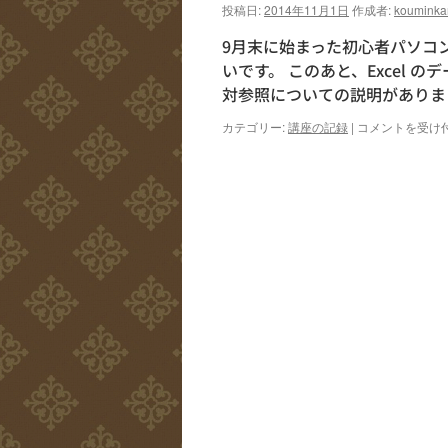
投稿日:
2014年11月1日
作成者:
kouminka
9月末に始まった初心者パソコ
いです。 このあと、Excel
対参照についての説明がありまし
初
カテゴリー:
講座の記録
|
コメントを受け
心
者
パ
ソ
コ
ン
講
座
EXCEL
基
礎
コ
ー
ス
4
日
目