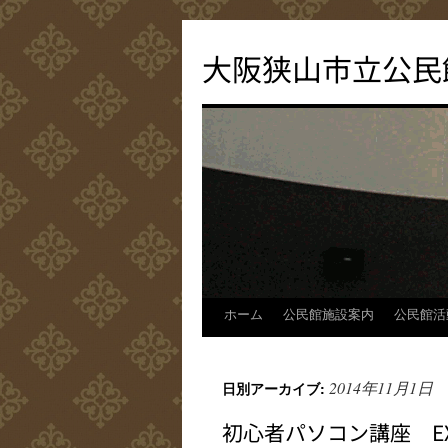
コ
ン
大阪狭山市立公民
テ
ン
ツ
へ
ス
キ
ッ
プ
ホーム
公民館施設案内
公民館活
2014年11月1日
日別アーカイブ:
初心者パソコン講座 EX