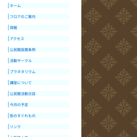
ホーム
フロアのご案内
貸館
アクセス
公民館設置条例
活動サークル
プラネタリウム
講座について
公民館活動日誌
今月の予定
街のすぐれもの
リンク