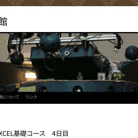
館
動について
リンク
CEL基礎コース 4日目