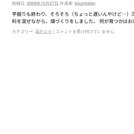
投稿日:
2008年10月27日
作成者:
kouminkan
芋掘りも終わり、そろそろ（ちょっと遅いんやけど…）
料を混ぜながら、畑づくりをしました。 何が育つかはお楽
さ
カテゴリー:
花だより
|
コメントを受け付けていません
ぁ、
冬
野
菜
を
植
え
る
準
備
だ！
は