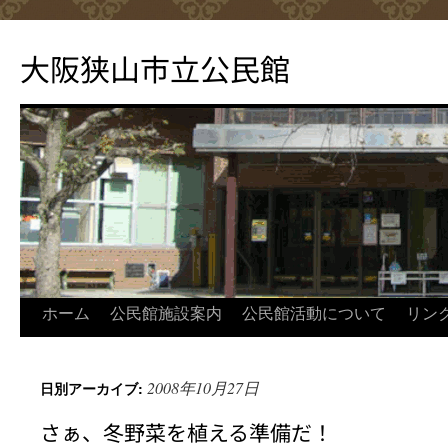
コ
ン
大阪狭山市立公民館
テ
ン
ツ
へ
ス
キ
ッ
プ
ホーム
公民館施設案内
公民館活動について
リン
2008年10月27日
日別アーカイブ:
さぁ、冬野菜を植える準備だ！