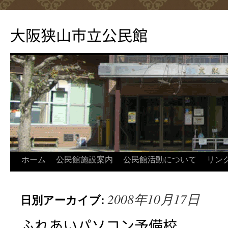
コ
ン
大阪狭山市立公民館
テ
ン
ツ
へ
ス
キ
ッ
プ
ホーム
公民館施設案内
公民館活動について
リン
2008年10月17日
日別アーカイブ:
ふれあいパソコン予備校