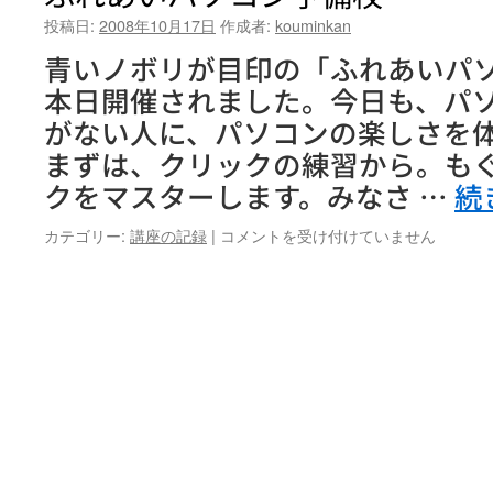
投稿日:
2008年10月17日
作成者:
kouminkan
青いノボリが目印の「ふれあいパ
本日開催されました。今日も、パ
がない人に、パソコンの楽しさを
まずは、クリックの練習から。も
クをマスターします。みなさ …
続
ふ
カテゴリー:
講座の記録
|
コメントを受け付けていません
れ
あ
い
パ
ソ
コ
ン
予
備
校
は