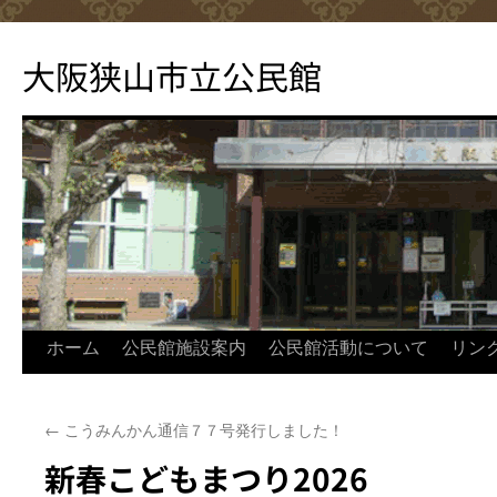
コ
ン
大阪狭山市立公民館
テ
ン
ツ
へ
ス
キ
ッ
プ
ホーム
公民館施設案内
公民館活動について
リン
←
こうみんかん通信７７号発行しました！
新春こどもまつり2026