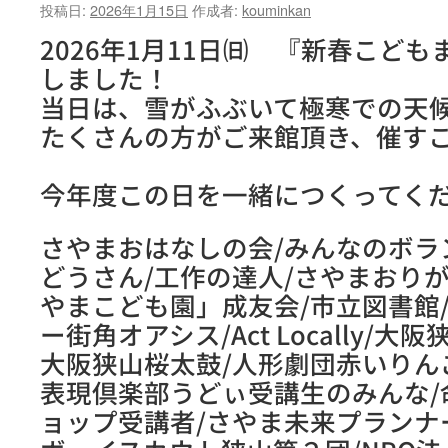
投稿日:
2026年1月15日
作成者:
kouminkan
2026年1月11日㈰ 『新春こども
しました！
当日は、雪がふぶいて極寒での天
たくさんの方がご来館頂き、催す
今年度この日を一緒につくってく
さやまおはなしの会/みんなのボラ
どうさん/工作の達人/さやまおり
やまこども園」成友会/市立図書館
ー街角オアシス/Act Locally/
大阪狭山桜太鼓/人形劇団赤いりん
表現倶楽部うどぃ受講生のみんな/
ョップ受講者/さやま未来プランナ