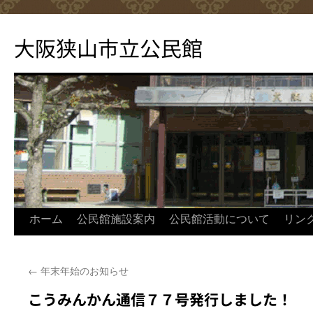
コ
ン
大阪狭山市立公民館
テ
ン
ツ
へ
ス
キ
ッ
プ
ホーム
公民館施設案内
公民館活動について
リン
←
年末年始のお知らせ
こうみんかん通信７７号発行しました！