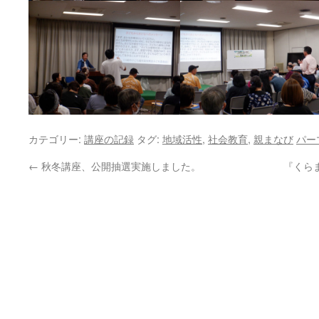
カテゴリー:
講座の記録
タグ:
地域活性
,
社会教育
,
親まなび
パー
←
秋冬講座、公開抽選実施しました。
『くら