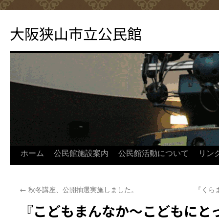
コ
ン
大阪狭山市立公民館
テ
ン
ツ
へ
ス
キ
ッ
プ
ホーム
公民館施設案内
公民館活動について
リン
←
秋冬講座、公開抽選実施しました。
『くら
『こどもまんなか～こどもにと