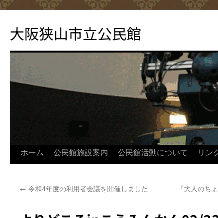
コ
ン
大阪狭山市立公民館
テ
ン
ツ
へ
ス
キ
ッ
プ
ホーム
公民館施設案内
公民館活動について
リン
←
令和4年度の利用者会議を開催しました
『大人のちょ