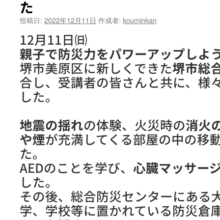
た
投稿日:
2022年12月11日
作成者:
kouminkan
12月11日㈰
親子で防災力をパワーアップしよ
堺市美原区に新しくできた
堺市総
合し、受講者の皆さんと共に、様
した。
地震の揺れ
の体験、火災時の
消火
や煙
が充満してくる部屋の中の移
た。
AEDのことを学び、
心臓マッサー
した。
その後、総合防災センターにある
学、学校等に置かれている防災倉