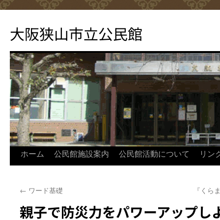
コ
ン
大阪狭山市立公民館
テ
ン
ツ
へ
ス
キ
ッ
プ
ホーム
公民館施設案内
公民館活動について
リン
←
ワード基礎
『くらま
親子で防災力をパワーアップし