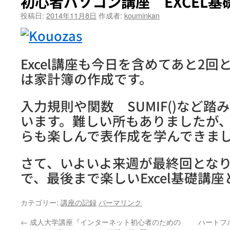
初心者パソコン講座 EXCEL基
投稿日:
2014年11月8日
作成者:
kouminkan
Excel講座も今日を含めてあと2
は家計簿の作成です。
入力規則や関数 SUMIF()など
います。難しい所もありましたが
らも楽しんで表作成を学んできま
さて、いよいよ来週が最終回とな
で、最後まで楽しいExcel基礎講
カテゴリー:
講座の記録
パーマリンク
←
成人大学講座『インターネット初心者のための
ハートフ