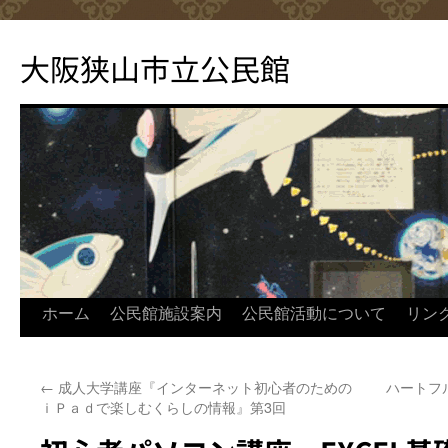
コ
ン
大阪狭山市立公民館
テ
ン
ツ
へ
ス
キ
ッ
プ
ホーム
公民館施設案内
公民館活動について
リン
←
成人大学講座『インターネット初心者のための
ハートフ
ｉＰａｄで楽しむくらしの情報』第3回