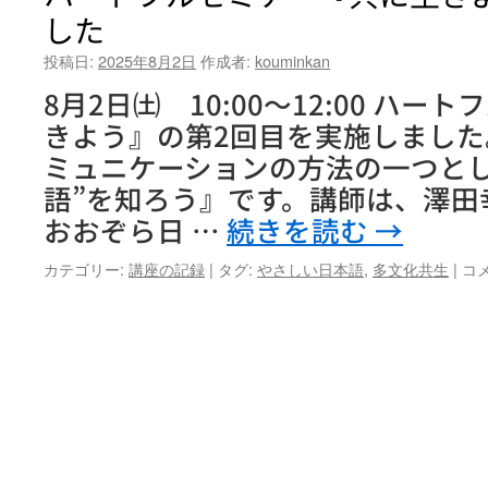
した
投稿日:
2025年8月2日
作成者:
kouminkan
8月2日㈯ 10:00～12:00 ハ
きよう』の第2回目を実施しました
ミュニケーションの方法の一つとし
語”を知ろう』です。講師は、澤田
おおぞら日 …
続きを読む
→
ハ
カテゴリー:
講座の記録
|
タグ:
やさしい日本語
,
多文化共生
|
コ
ー
ト
フ
ル
セ
ミ
ナ
ー
『
に