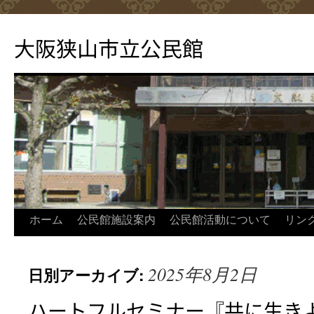
コ
ン
大阪狭山市立公民館
テ
ン
ツ
へ
ス
キ
ッ
プ
ホーム
公民館施設案内
公民館活動について
リン
2025年8月2日
日別アーカイブ:
ハートフルセミナー『共に生き