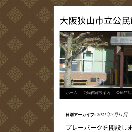
コ
ン
大阪狭山市立公民
テ
ン
ツ
へ
ス
キ
ッ
プ
ホーム
公民館施設案内
公民館活
2021年7月11日
日別アーカイブ:
プレーパークを開設し