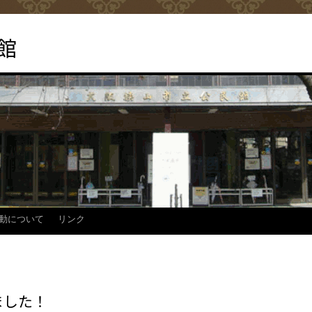
館
動について
リンク
ました！