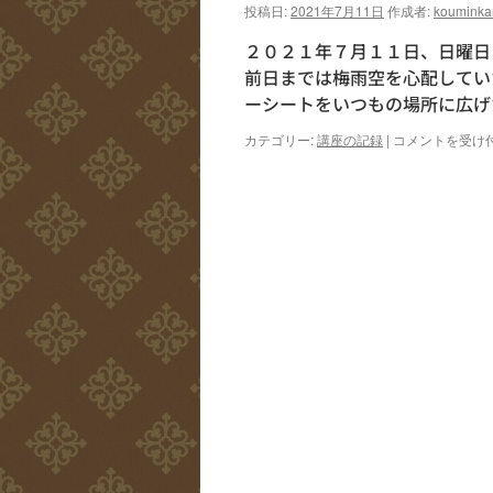
投稿日:
2021年7月11日
作成者:
kouminka
２０２１年７月１１日、日曜日
前日までは梅雨空を心配してい
ーシートをいつもの場所に広げ
プ
カテゴリー:
講座の記録
|
コメントを受け
レ
ー
パ
ー
ク
を
開
設
し
ま
し
た！
は