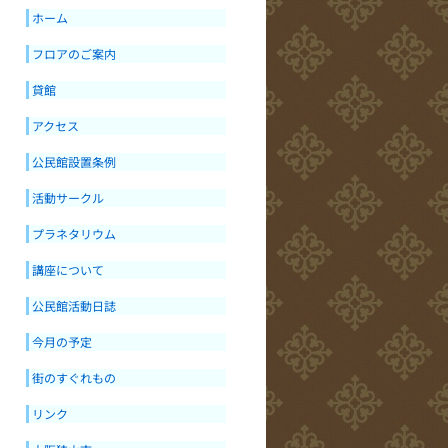
ホーム
フロアのご案内
貸館
アクセス
公民館設置条例
活動サークル
プラネタリウム
講座について
公民館活動日誌
今月の予定
街のすぐれもの
リンク