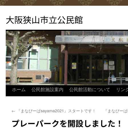
コ
ン
大阪狭山市立公民館
テ
ン
ツ
へ
ス
キ
ッ
プ
ホーム
公民館施設案内
公民館活動について
リン
←
『まなびーばsayama2021』スタートです！
『まなびーばs
プレーパークを開設しました！