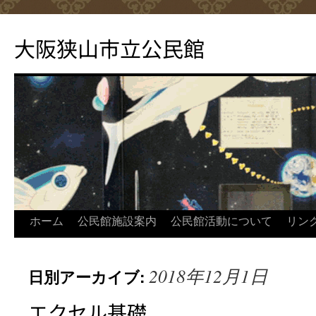
コ
ン
大阪狭山市立公民館
テ
ン
ツ
へ
ス
キ
ッ
プ
ホーム
公民館施設案内
公民館活動について
リン
2018年12月1日
日別アーカイブ:
エクセル基礎