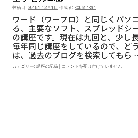
投稿日:
2018年12月1日
作成者:
kouminkan
ワード（ワープロ）と同じくパソ
る、主要なソフト、スプレッドシ
の講座です。現在は九回と、少し
毎年同じ講座をしているので、ど
は、過去のブログを検索してもら 
エ
カテゴリー:
講座の記録
|
コメントを受け付けていません
ク
セ
ル
基
礎
は