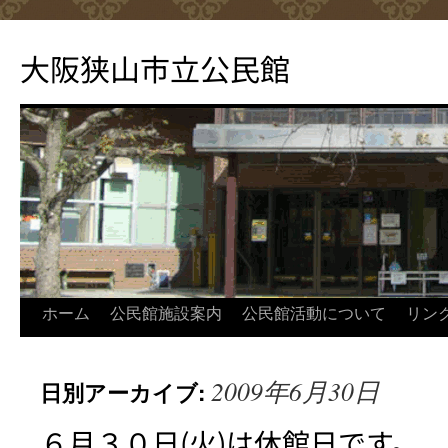
コ
ン
大阪狭山市立公民館
テ
ン
ツ
へ
ス
キ
ッ
プ
ホーム
公民館施設案内
公民館活動について
リン
2009年6月30日
日別アーカイブ:
６月３０日(火)は休館日です。