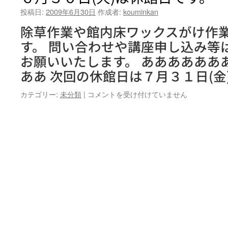
投稿日:
2009年6月30日
作成者:
kouminkan
除草作業や館内床ワックスがけ作
す。 問い合わせや講座申し込み等
お願いいたします。 ああああああ
ああ 次回の休館日は７月３１日(金
６
カテゴリー:
未分類
|
コメントを受け付けていません
月
３
０
日
(火)
は
休
館
日
で
す。
は