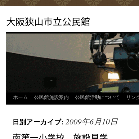
コ
ン
大阪狭山市立公民館
テ
ン
ツ
へ
ス
キ
ッ
プ
ホーム
公民館施設案内
公民館活動について
リン
2009年6月10日
日別アーカイブ:
南第一小学校 施設見学