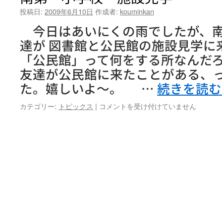
投稿日:
2009年6月10日
作成者:
kouminkan
今日はあいにくの雨でしたが、南
達が 図書館と公民館の施設見学
「公民館」って何をする所なんだろ
友達が公民館に来たことがある、
た。嬉しいよ～。 …
続きを読
南
カテゴリー:
トピックス
|
コメントを受け付けていません
第
一
小
学
校
施
設
見
学
は