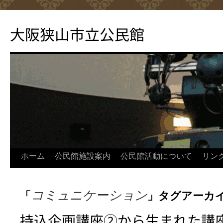
コ
ン
大阪狭山市立公民館
テ
ン
ツ
へ
ス
キ
ッ
プ
ホーム
公民館施設案内
公民館活動について
リン
コミュニケーション
「
」タグアーカ
持込企画講座②から生まれた講