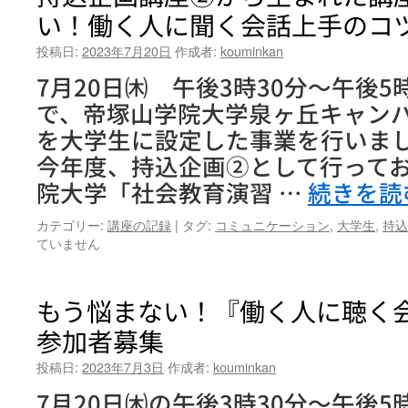
い！働く人に聞く会話上手のコ
投稿日:
2023年7月20日
作成者:
kouminkan
7月20日㈭ 午後3時30分～午後5
で、帝塚山学院大学泉ヶ丘キャン
を大学生に設定した事業を行いまし
今年度、持込企画②として行って
院大学「社会教育演習 …
続きを読
カテゴリー:
講座の記録
|
タグ:
コミュニケーション
,
大学生
,
持込
ていません
もう悩まない！『働く人に聴く
参加者募集
投稿日:
2023年7月3日
作成者:
kouminkan
7月20日㈭の午後3時30分～午後5