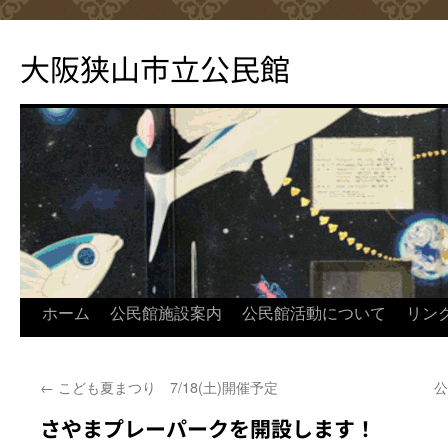
コ
ン
大阪狭山市立公民館
テ
ン
ツ
へ
ス
キ
ッ
プ
ホーム
公民館施設案内
公民館活動について
リン
←
こども夏まつり 7/18(土)開催予定
公
さやまプレーパークを開設します！