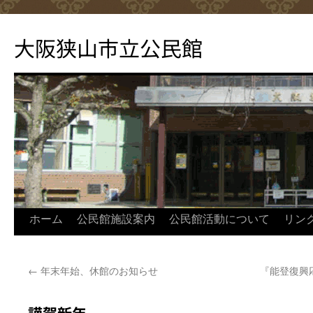
コ
ン
大阪狭山市立公民館
テ
ン
ツ
へ
ス
キ
ッ
プ
ホーム
公民館施設案内
公民館活動について
リン
←
年末年始、休館のお知らせ
『能登復興