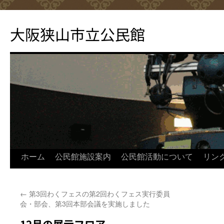
コ
ン
大阪狭山市立公民館
テ
ン
ツ
へ
ス
キ
ッ
プ
ホーム
公民館施設案内
公民館活動について
リン
←
第3回わくフェスの第2回わくフェス実行委員
会・部会、第3回本部会議を実施しました