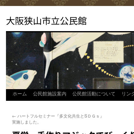
コ
ン
大阪狭山市立公民館
テ
ン
ツ
へ
ス
キ
ッ
プ
ホーム
公民館施設案内
公民館活動について
リン
←
ハートフルセミナー『多文化共生とSＤＧｓ』
実施しました。