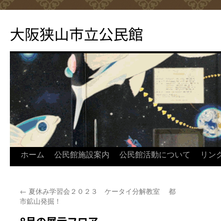
コ
ン
大阪狭山市立公民館
テ
ン
ツ
へ
ス
キ
ッ
プ
ホーム
公民館施設案内
公民館活動について
リン
←
夏休み学習会２０２３ ケータイ分解教室 都
市鉱山発掘！