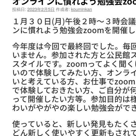
オンラインに慣れよう勉強会zo
投稿日:
2023年2月5日
作成者:
kouminkan
１月３０日(月)午後２時～３時会
ンに慣れよう勉強会zoomを開催
今年度は今回で最終回でした。毎
いません。参加された方と公民館
スタイルです。zoomってよく聞
いので体験してみたい方、オンラ
いと考えている方、お仕事でzoo
で体験しておきたい方、ご自分が何
って開催したい方等。参加目的は
わいがやがやの楽しい勉強会がで
使っていると、新しい発見もたく
どん新しく使いやすく更新もされ