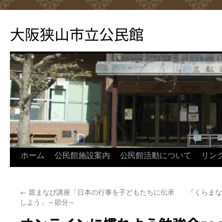
コ
ン
大阪狭山市立公民館
テ
ン
ツ
へ
ス
キ
ッ
プ
ホーム
公民館施設案内
公民館活動について
リン
←
親まなび講座「日本の行事を子どもたちに伝承
『くらまな
しよう」～節分～