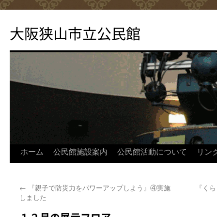
コ
ン
大阪狭山市立公民館
テ
ン
ツ
へ
ス
キ
ッ
プ
ホーム
公民館施設案内
公民館活動について
リン
←
『親子で防災力をパワーアップしよう』④実施
『くら
しました