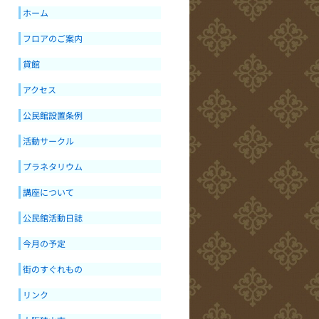
ホーム
フロアのご案内
貸館
アクセス
公民館設置条例
活動サークル
プラネタリウム
講座について
公民館活動日誌
今月の予定
街のすぐれもの
リンク