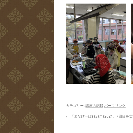
カテゴリー:
講座の記録
パーマリンク
←
『まなびーばsayama2021』7回目