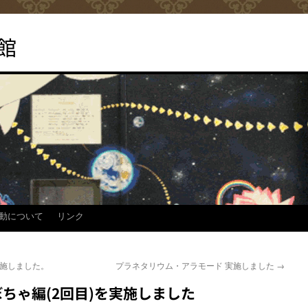
館
動について
リンク
を実施しました。
プラネタリウム・アラモード 実施しました
→
かぼちゃ編(2回目)を実施しました