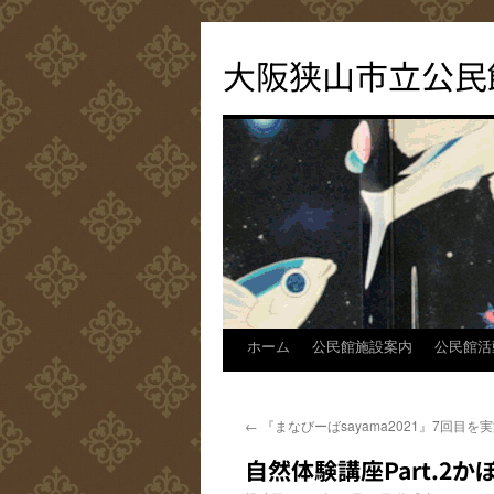
コ
ン
大阪狭山市立公民
テ
ン
ツ
へ
ス
キ
ッ
プ
ホーム
公民館施設案内
公民館活
←
『まなびーばsayama2021』7回目
自然体験講座Part.2