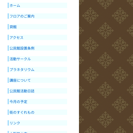
ホーム
フロアのご案内
貸館
アクセス
公民館設置条例
活動サークル
プラネタリウム
講座について
公民館活動日誌
今月の予定
街のすぐれもの
リンク