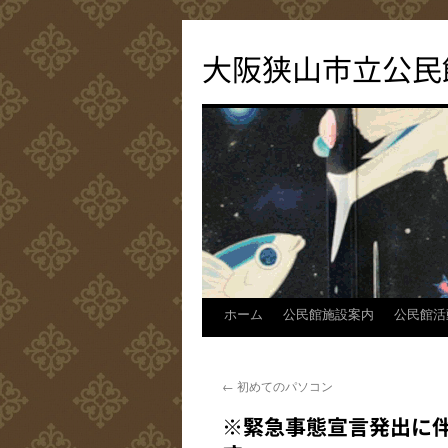
コ
ン
大阪狭山市立公民
テ
ン
ツ
へ
ス
キ
ッ
プ
ホーム
公民館施設案内
公民館活
←
初めてのパソコン
※緊急事態宣言発出に伴