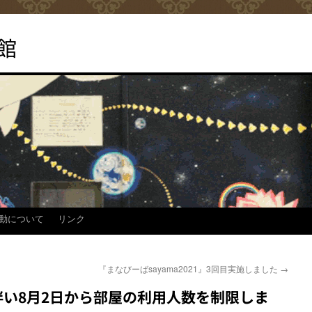
館
動について
リンク
『まなびーばsayama2021』3回目実施しました
→
い8月2日から部屋の利用人数を制限しま