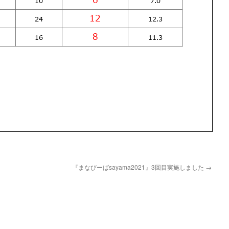
『まなびーばsayama2021』3回目実施しました
→