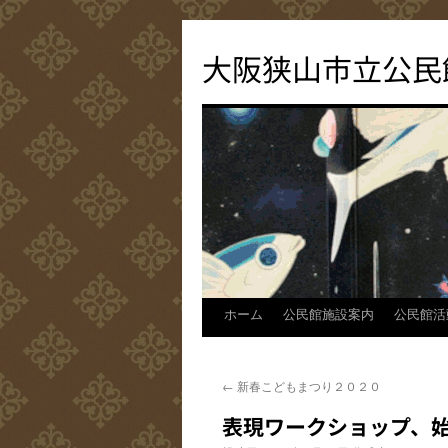
コ
ン
大阪狭山市立公民
テ
ン
ツ
へ
ス
キ
ッ
プ
ホーム
公民館施設案内
公民館活
←
新春こどもまつり２０２０
表現ワークショップ、