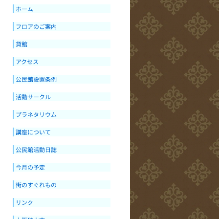
ホーム
フロアのご案内
貸館
アクセス
公民館設置条例
活動サークル
プラネタリウム
講座について
公民館活動日誌
今月の予定
街のすぐれもの
リンク