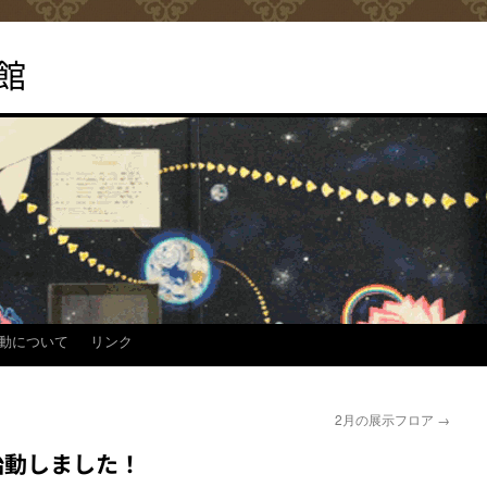
館
動について
リンク
2月の展示フロア
→
始動しました！